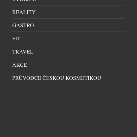
se s chladným počasím vyrovnávají po svém. Mráz,
sníh, led i posypová sůl na chodnících představují
REALITY
zvýšenou zátěž pro jejich organismus a kladou větší
GASTRO
nároky na každodenní péči. Právě drobné úpravy
běžné rutiny mohou rozhodnout o tom, zda se […]
FIT
TRAVEL
AKCE
PRŮVODCE ČESKOU KOSMETIKOU
EMIRATES SKYCARGO V ROCE 2025
PŘEPRAVILA PŘES 14 600 DOMÁCÍCH
MAZLÍČKŮ