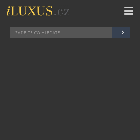
KOMERČNÍ SDĚLENÍ
|
10.8.2021
|
MARTIN MACOUREK
PÉČE O ZDRAVÍ DOMÁCÍCH
MAZLÍČKŮ
A zase v tom lítám. Pořídila jsem si kotě, a jestli
ani vy nedokážete žít bez čtyřnohých kamarádů,
dáte mi za pravdu, že ruku v ruce s radostí jde i
starost o jejich zdraví, protože nám chlupáči
přirostou k srdci. A stačí k tomu i docela krátké
období, natož, když v jejich společnosti trávíme
léta. Ať děláme, co děláme, občas se zkrátka
dostaneme do situace, kdy náš domácí mazlíček
potřebuje operaci, kastraci, nebo už věkem schází,