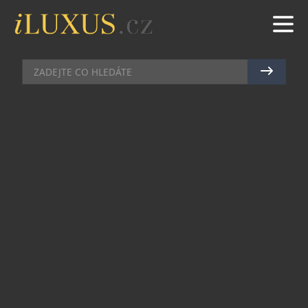
BUTIKY
|
18.8.2021
|
MAREK ZELENÝ
BUTIK VICTORINOX OTEVŘEL V
CENTRU PRAHY
Světoznámá švýcarská značka Victorinox
otevřela ve spolupráci s hodinářstvím Koscom
monobrand butik v samotném srdci Prahy.
Prodejna nabízí rozmanitý sortiment produktů
Victorinox na prestižním místě v blízkosti
Staroměstského náměstí; od slavného armádního
nože až po kuchyňské vybavení, cestovní
zavazadla, hodinky a parfémy, a také jedinečný
model nože dostupný exkluzivně pouze v