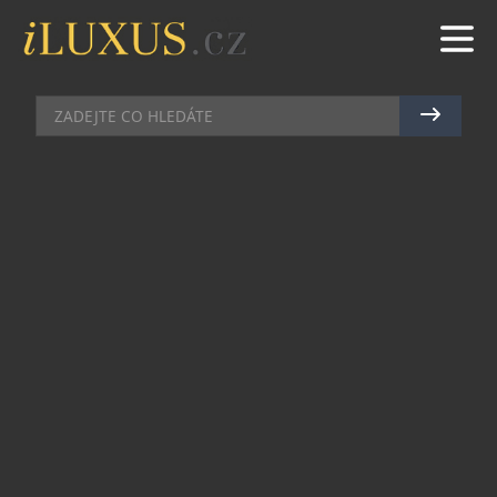
GASTRO
|
20.8.2021
|
MAREK ZELENÝ
PEKAŘSTVÍ PAUL PARTNER L
´ETAPE CZECH REPUBLIC BY
TOUR DE FRANCE
Tradiční cyklistický závod patří k Francii stejně
neodmyslitelně, jako pekařství PAUL a téměř
stejně tak dlouho. První závodníci Tour de France
se na start postavili v létě roku 1903, zatímco
první bageta zavoněla v pekařství PAUL již v roce
1889.
Kvalita a nezaměnitelná chuť originálních