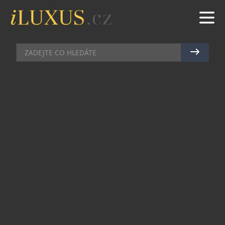
PRŮVODCE ČESKOU KOSMETIKOU
|
8.10.2021
|
MAREK
ZELENÝ
KVALITNĚJŠÍ ŽIVOT PRO VAŠEHO
ZVÍŘECÍHO MILÁČKA
Naši čtyřnozí přátelé trpí bolestmi kloubů, které
jim brání v přirozeném pohybu. A stejně jako u
lidí vedou tyto obtíže ke zhoršení fyzické a
psychické kondice. Vítáme proto veterinární
přípravek Anim-Flex CBD, kloubní výživu s
unikátním složením od české značky Dr.CBD.