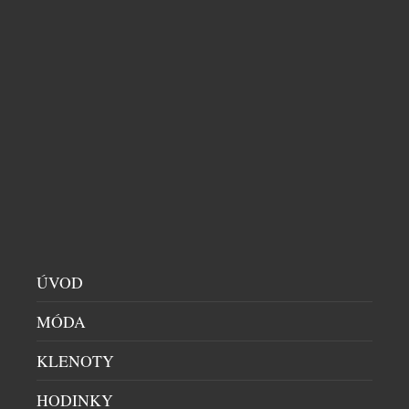
neboli věkem podmíněná ztráta schopnosti
zaostřovat na blízko, mnoho lidí zjišťuje, že střídání
několika párů brýlí není vždy nejpraktičtější řešení.
Paradoxně si řada z nich ani neuvědomuje, že za […]
ÚVOD
EUROPE IVF A INNOVA HEALTHCARE SPOJUJÍ
SÍLY V LÉČBĚ NEPLODNOSTI
MÓDA
ZDRAVÍ A KRÁSA
|
20.7.2026
KLENOTY
Páry, které plánují těhotenství nebo řeší problémy s
početím, mohou nově využít komplexní a
HODINKY