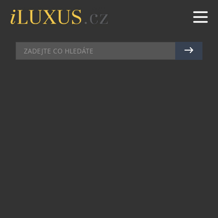
ZDRAVÍ A KRÁSA
|
19.10.2021
|
MAREK ZELENÝ
ELEKTRICKÝ MEZIZUBNÍ
KARTÁČEK HERBADENT
Nedílnou součástí správné ústní hygieny je kromě
čištění zubů kartáčkem a pastou také péče o
mezizubní prostory a dásně.
Pro mnoho z nás je však manipulace s
mezizubním kartáčkem složitá a nepříjemná, a
tak péči o mezizubní prostory zanedbáváme.
Doslova revolucí v rámci čištění mezizubních
prostor je elektrický mezizubní kartáček, který na
trh dodává česká společnost HERBADENT.