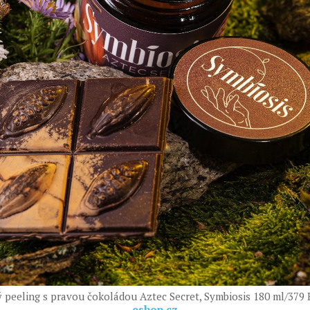
 peeling s pravou čokoládou Aztec Secret, Symbiosis 180 ml/379 
eshop.cz