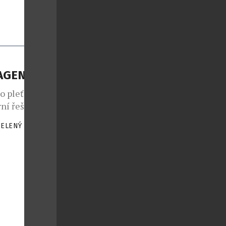
LAGENU
o pleť od
ní řešení pro
oaktivní
ZELENÝ
|
lagenu v
dšímu
ní bílkovina
st“ pleti,
[…]