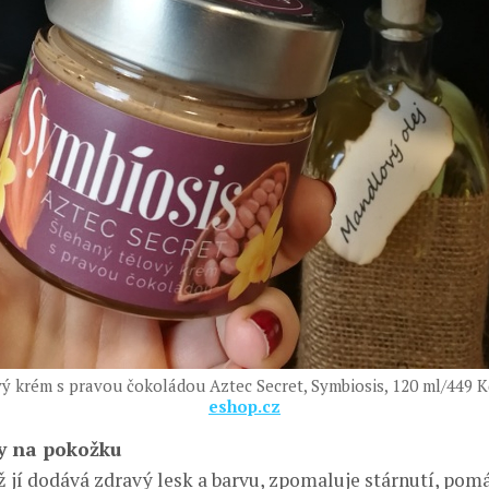
ý krém s pravou čokoládou Aztec Secret, Symbiosis, 120 ml/449 K
eshop.cz
y na pokožku
ž jí dodává zdravý lesk a barvu, zpomaluje stárnutí, po