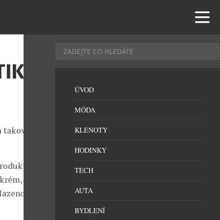
IKA S
ÚVOD
MÓDA
a takového
KLENOTY
HODINKY
produkty. Tak
TECH
 krém, šlehaný
AUTA
slazenou
BYDLENÍ