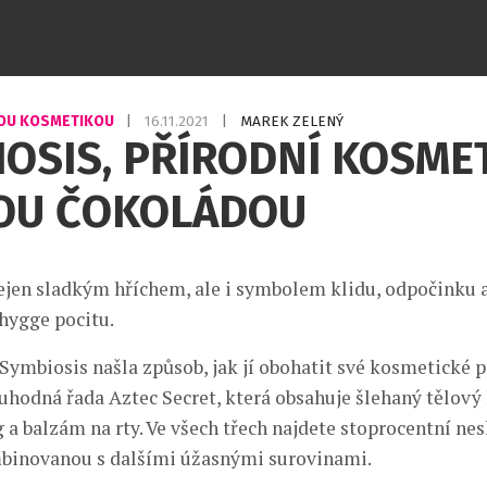
OU KOSMETIKOU
|
16.11.2021
|
MAREK ZELENÝ
OSIS, PŘÍRODNÍ KOSMET
OU ČOKOLÁDOU
ejen sladkým hříchem, ale i symbolem klidu, odpočinku 
hygge pocitu.
Symbiosis našla způsob, jak jí obohatit své kosmetické 
uhodná řada Aztec Secret, která obsahuje šlehaný tělový
g a balzám na rty. Ve všech třech najdete stoprocentní ne
binovanou s dalšími úžasnými surovinami.