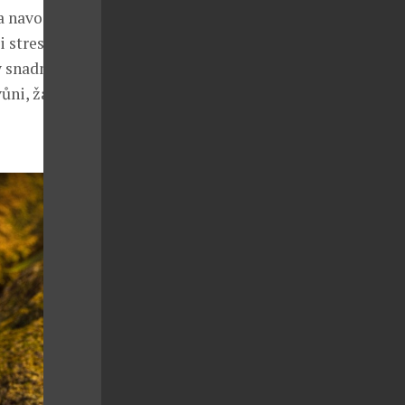
a navozuje
 stresu.
y snadno
vůni, žádné