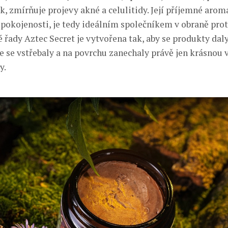
k, zmírňuje projevy akné a celulitidy. Její příjemné arom
spokojenosti, je tedy ideálním společníkem v obraně proti
é řady Aztec Secret je vytvořena tak, aby se produkty dal
le se vstřebaly a na povrchu zanechaly právě jen krásnou 
y.