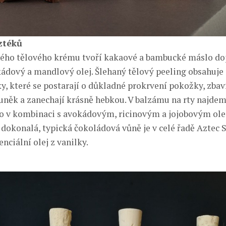
ztéků
ného tělového krému tvoří kakaové a bambucké máslo do
kádový a mandlový olej. Šlehaný tělový peeling obsahuje 
, které se postarají o důkladné prokrvení pokožky, zbaví
něk a zanechají krásně hebkou. V balzámu na rty najdeme
 v kombinaci s avokádovým, ricinovým a jojobovým olej
 dokonalá, typická čokoládová vůně je v celé řadě Aztec 
nciální olej z vanilky.