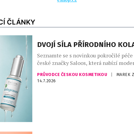
CÍ ČLÁNKY
DVOJÍ SÍLA PŘÍRODNÍHO KO
Seznamte se s novinkou pokročilé péče 
české značky Saloos, která nabízí moder
zlepšení elasticity a omlazení pleti. Bi
PRŮVODCE ČESKOU KOSMETIKOU
|
MAREK 
sérum podporuje přirozenou syntézu ko
14.7.2026
pleti a přispívá k jejímu plnějšímu, hla
vzhledu. Kolagen je základní strukturál
zajišťující pevnost a celkovou „vyplněno
která se s věkem přirozeně snižuje, což 