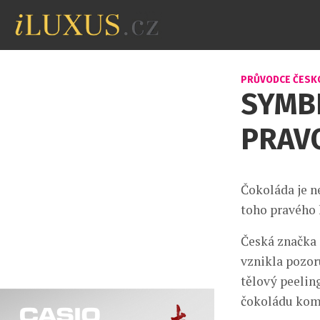
PRŮVODCE ČESK
SYMBI
PRAV
Čokoláda je n
toho pravého 
Česká značka 
vznikla pozor
tělový peelin
čokoládu kom