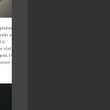
plněné o
cukr a
 ji
 včelí vosk a
em. Výživa a
Secret