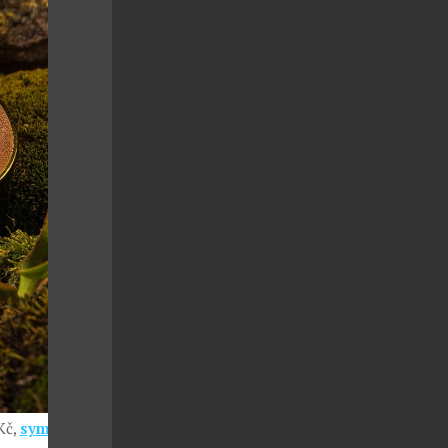
Kč,
symbiosis-