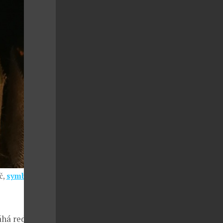
č,
symbiosis-
máhá redukovat