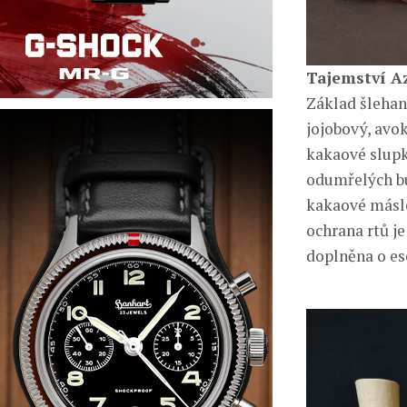
Tajemství A
Základ šleha
jojobový, avo
kakaové slupky
odumřelých bu
kakaové máslo
ochrana rtů je
doplněna o ese