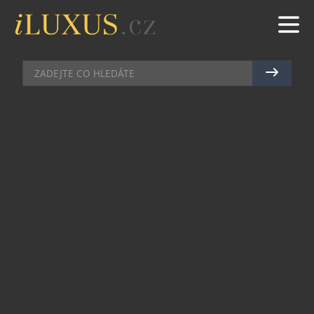
GASTRO
|
3.10.2022
|
MAREK ZELENÝ
TAPAS S NÁDECHEM PODZIMU
Znáte The Bistro v Londýnské ulici v Praze?
Jedinečné místo, kde jídlo zažijete i prožijete.
Není to o chodech, ale o tapas porcích, který si
člověk zvolí dle aktuální nálady. Sklenička a jedny
smažené krevety s japonskou majonézou, proč
ne? Nebo sklenička a chuťový průžeř celého
světa? Vše je v The Bistro možné.