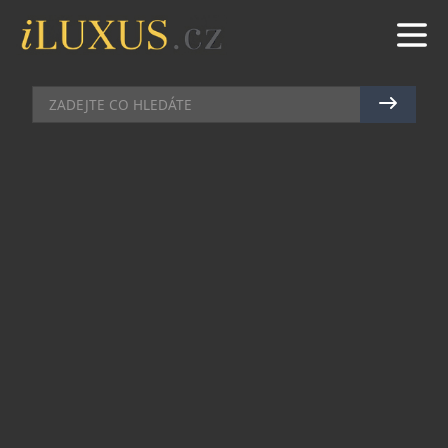
GASTRO
|
7.11.2022
|
MAREK ZELENÝ
HUSÍ HODY
Za pár dní přijede Martin na bílém koni. 11.11. je
magické datum, ke kterému se váže tato známá
pranostika, má svátek Martin a v neposlední řadě
začínají husí hody a ochutnávky mladého vína.
Podzim je hned hezčí. Křupavá husa dokáže totiž
vykouzlit úsměv každému i za pošmourného
počasí, a proto představujeme rovnou dvoje husí
hody. Ty první se podávají ve vintage restauraci
La Veranda v samotném centru Prahy.