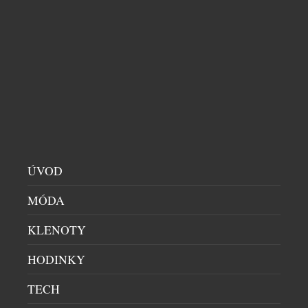
EXTRA DRY NENÍ NEJSUŠŠÍ. 6 TIPŮ, JAK SI
PROSECCO VYCHUTNAT NAPLNO
DOMÁCÍ BAR
|
29.7.2026
Sklenka prosecca patří k létu stejně přirozeně jako
dlouhé večery, večeře pod širým nebem a spontánní
setkání s přáteli. Své pevné místo si našlo také v
našich skleničkách. Česká republika je sedmým
největším dovozcem prosecca na světě a v případě
jemně perlivého frizzante jí patří dokonce druhé
ÚVOD
místo. Mezinárodní den prosecca, který každoročně
MÓDA
připadá na […]
KLENOTY
HODINKY
TECH