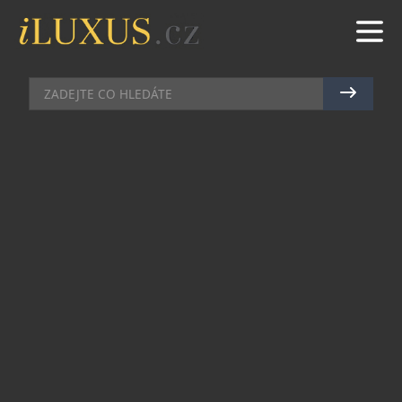
GASTRO
|
8.11.2022
|
MAREK ZELENÝ
TAŠTIČKOVÝ LISTOPAD
The Bistro v pražské Londýnské ulici nabízí
nepřeberné množství sezónních tapas. Žádný
podnik v Praze není více kosmopolitní a určený k
drobnému degustování se sklenkou v ruce.
Novinkou měsíce listopadu jsou taštičky a hned v
několika variantách.