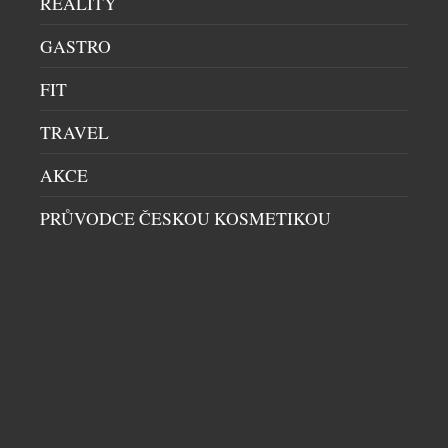
REALITY
GASTRO
FIT
TRAVEL
AKCE
PRŮVODCE ČESKOU KOSMETIKOU
PRVNÍ ČESKÁ KOSMETIKA OBSAHUJÍCÍ PDRN
PRŮVODCE ČESKOU KOSMETIKOU
|
25.6.2026