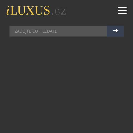
PRŮVODCE ČESKOU KOSMETIKOU
|
21.11.2022
|
MAREK
ZELENÝ
PODLE ČEHO SI SPRÁVNĚ
VYBRAT CBD OLEJ
Jiří Stabla je známým konopným aktivistou a
předním výrobcem konopných produktů nejvyšší
kvality. Léčit konopím se učil v Izraeli a na mnoha
dalších místech planety. Nedávno si splnil sen;
pod značkou Stabla uvedl na trh CBD olej s
nejvyšším povoleným obsahem THC, který
zákazníkům přinese ještě více relaxace a
pozitivních zdravotních účinků.