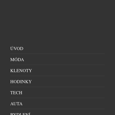
NÁRAMEK CIRQA SMART BAND
TECH
|
21.7.2026
Neustálé notifikace, blikající displeje a nekončící
příval informací. Zatímco většina chytrých zařízení
se snaží upoutat naši pozornost, Garmin přichází s
opačnou filozofií. Nový CIRQA Smart Band je
navržen tak, aby o sobě během dne téměř nedával
vědět. Nenarušuje soustředění při sportu ani
ÚVOD
odpočinku, přesto nepřetržitě sleduje zdravotní
MÓDA
stav, regeneraci i fyzickou kondici. Všechna data se
[…]
KLENOTY
HODINKY
TECH
AUTA
EAR (3A) MĚNÍ PRAVIDLA KAŽDODENNÍHO
BYDLENÍ