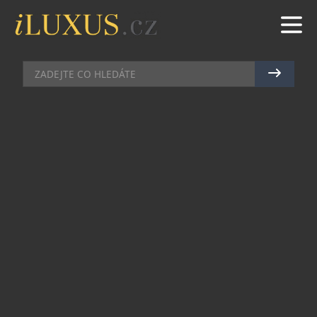
TECH
|
22.11.2022
|
MAREK ZELENÝ
ČESKÁ APLIKACE BEZPLATNĚ
NAPOMÁHAJÍCÍ DOSAŽENÍ
DOHODY
Dobré vztahy jsou jedním ze základních
předpokladů pro spokojený život, úspěšný obchod
i fungující kolektiv na pracovišti. Jejich trvání
často ohrožují spory, které se mohou snadno
proměnit v téměř nezvladatelný konflikt. Jeho
řešení pak většinou účastníci přenechají autoritě
třetí strany – nadřízeným v práci, vedoucím
kolektivu, soudu. Takový přístup však téměř vždy