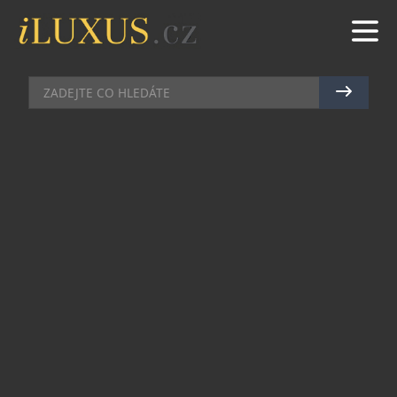
ZDRAVÍ A KRÁSA
|
22.11.2022
|
MAREK ZELENÝ
DARUJTE K VÁNOCŮM ANALÝZU
DNA
Hledáte promyšlený dárek, který překvapí a
radost z něj přetrvá i po Vánocích? Nadělte letost
stále populárnější test DNA. Díky unikátní
testovací sadě darujete nejen informace o
rodinném původu, ale i zdravotních a fyzických
predispozicích. Obdarovaný se dozví, jak
metabolizuje kofein a spoustu dalších látek, zda
má předpoklady k potravinovým intolerancím a
alergiím nebo jaký typ fyzického tréninku je pro