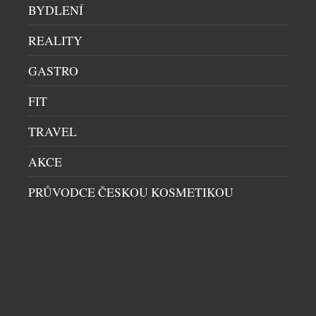
BYDLENÍ
REALITY
GASTRO
EUROPE IVF A INNOVA HEALTHCARE SPOJUJÍ
SÍLY V LÉČBĚ NEPLODNOSTI
FIT
ZDRAVÍ A KRÁSA
|
20.7.2026
TRAVEL
Páry, které plánují těhotenství nebo řeší problémy s
početím, mohou nově využít komplexní a
AKCE
koordinovanou péči v oblasti reprodukční medicíny
PRŮVODCE ČESKOU KOSMETIKOU
díky partnerství mezi Innova Healthcare a klinikou
Europe IVF. Cílem spolupráce je propojit
gynekologii, genetiku, imunologii a další
specializace do jednoho systému péče během celé
léčby. Zdravotnická skupina Innova Healthcare
sdružuje široké spektrum odborníků, pracovišť […]