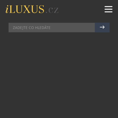
AKCE
|
26.1.2023
|
MAREK ZELENÝ
V PRAZE SE USKUTEČNÍ
NÁRODNÍ KOLO PROSLULÉ
KUCHAŘSKÉ SOUTĚŽE BOCUSE
D’OR
Dva teplé pokrmy kompletně připravené během 5
hodin a 35 minut, ideálně 12 kuchařů se svým
týmem a 30 porotců, skutečných mistrů
gastronomického oboru. A k tomu nezměřitelná
dávka emocí, adrenalinu, fantazie a kuchařského
umění. To vše “live” před zraky diváků, v
atmosféře podobné vrcholným sportovním