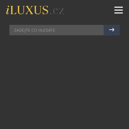
ZDRAVÍ A KRÁSA
|
13.3.2023
|
MAREK ZELENÝ
SOUTĚŽ: BUĎTE VE DVOU
TŘETINÁCH ČECHŮ HODNOTÍCÍ
POZITIVNĚ KVALITU SVÉHO
SPÁNKU
Zdravý a kvalitní spánek je pro někoho věc zcela
samozřejmá, pro jiného nedosažitelný cíl.
Příležitostnými poruchami spánku trpí čím dál
větší procento populace, ale dopad
dlouhodobého spánkového deficitu na lidské
zdraví je stále mnohými podceňován. A právě na
březen připadají Světový den spánku (17. 3.) a