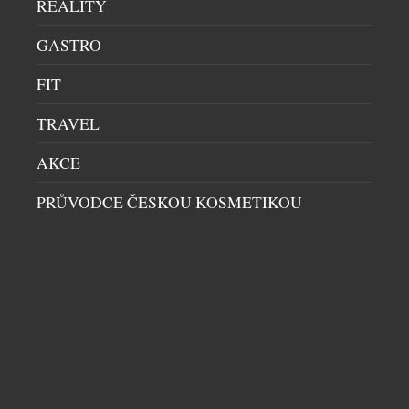
REALITY
GASTRO
FIT
TRAVEL
AKCE
PRŮVODCE ČESKOU KOSMETIKOU
UŽIJTE SI LETNÍ PIKNIK SE ZDRAVÝMI
DOBROTAMI PLNÝMI BÍLKOVIN
ZDRAVÍ A KRÁSA
|
5.8.2026
Léto je v plném proudu, sluneční paprsky příjemně
hřejí a krásné dny přímo svádí k tomu, abychom
trávili čas venku. A co k pravému létu patří víc než