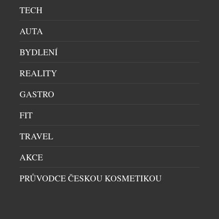
TECH
AUTA
PROPADNĚTE I VY VRSTVENÍ VŮNÍ S
PÁNSKÝM A DÁMSKÝM PARFÉMEM THE
BYDLENÍ
SUNNY
REALITY
KOSMETIKA
|
3.8.2026
Už jste zkoušeli vrstvení vůní? Je to taková
GASTRO
neviditelná kreativní hra, kdy spojením dvou
zdánlivě odlišných vůní vytvoříte vlastní, naprosto
FIT
unikátní podpis. Ideální pro vrstvení vůní jsou nové
parfémy The Sunny od Asombroso, značky známého
TRAVEL
módního návrháře Osmanyho Laffity. „Vrstvení a
AKCE
kombinování vůní je velkým trendem, který já
osobně miluji a inspiroval jsem se jím […]
PRŮVODCE ČESKOU KOSMETIKOU