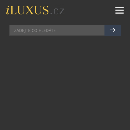
MÓDA
|
27.3.2023
|
JAN PEŠEK
MONTBLANC ROZŠIŘUJE
KOLEKCI KOŽENÝCH DOPLŇKŮ
EXTREME 3.0
Aktualizovaná kolekce Montblanc Extreme 3.0,
která byla navržena a uvedena v červenci 2022
tak, aby odolala nárokům každodenního nošení a
vyvážila funkčnost s elegantním, moderním
stylem, se odklání od původní černé a britské
zelené barvy a přináší další dva odstíny: výraznou
modrou a moderní šedou. Nové barvy také
doprovázejí tři nové dynamické tvary: Compact