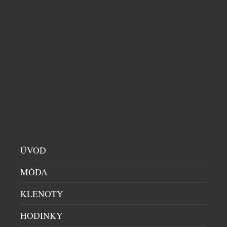
až po espresso a smetanovou. Celek doplňuje tmavý
indigo denim, jenž propojuje přírodní materiály s
městskou elegancí. Charakter kolekce vytvářejí
uvolněné siluety, široké kalhoty, lehce oversized […]
ÚVOD
MÓDA
KLENOTY
HODINKY