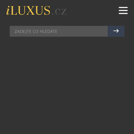
HUDBA
|
27.4.2023
|
MAREK ZELENÝ
HVĚZDNÍ DIRTY LOOPS
VYSTOUPÍ NA JAZZ OPEN
OSTRAVA
Oblíbený jazzový festival se opět vrací na
ostravskou hudební scénu a zájem o něj je rok od
roku stále větší. Díky podpoře Statutárního Města
Ostrava a Moravskozslezského kraje se daří
zvyšovat dramaturgickou, organizační i
společenskou úroveň tohoto mezinárodního
festivalu. Letos proběhne již 17. ročník a vrcholem
bude již tradičně grand finále, které se uskuteční