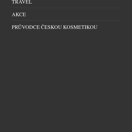
TRAVEL
AKCE
PRŮVODCE ČESKOU KOSMETIKOU
PRVNÍ ČESKÁ KOSMETIKA OBSAHUJÍCÍ PDRN
PRŮVODCE ČESKOU KOSMETIKOU
|
25.6.2026
Saloos, český výrobce přírodní kosmetiky, přináší
na trh sérum a krém s obsahem PDRN, tzv.
signalizační molekuly, která účinně stimuluje
činnost kožních buněk. Je čistě přírodní, získává se z
rýže, často ji najdeme v korejské kosmetice a
aktuálně patří k nejpokročilejším beauty
ingrediencím zaměřeným na regeneraci a viditelné
omlazení. Bioaktivní přírodní sérum podporuje
obnovu pleti, […]