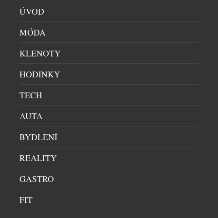
rozšířeným žilkám a začervenání. Lehká bylinná
ÚVOD
receptura citlivou pokožku zklidňuje, posiluje a
pomáhá jí navrátit svěží, sjednocený vzhled. Pleť
MÓDA
příjemně zvláčňuje, vyživuje a podporuje její
přirozenou ochrannou bariéru. Díky lehké, dobře
KLENOTY
vstřebatelné textuře je ideální pro každodenní […]
HODINKY
TECH
AUTA
BYDLENÍ
REALITY
GASTRO
FIT