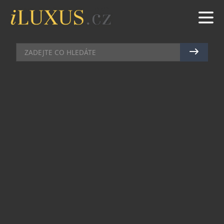
PRŮVODCE ČESKOU KOSMETIKOU
|
10.5.2023
|
MAREK
ZELENÝ
CO NIKDY NEVYJDE Z MÓDY
Vyžehlená bílá košile, džíny Levi’s 501, černobílá
fotografie v rámu nebo židle č. 14. A samozřejmě
čistá, hladká pleť. Na produkty, s nimiž právě
takového výsledku docílíte, se specializuje Maat,
česká značka aromaterapeutické kosmetiky
pojmenovaná po egyptské bohyni vesmírné
rovnováhy, řádu a správného jednání.