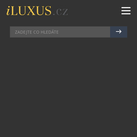
HUDBA
|
16.8.2023
|
MAREK ZELENÝ
HUDEBNĚ-ŠVESTKOVÝ FESTIVAL
TRNKOBRANÍ VE VIZOVICÍCH UŽ
TENTO PÁTEK A SOBOTU
Světově unikátní hudebně-švestkový festival
Vizovické Trnkobraní se bude konat tento pátek a
sobotu 18. a 19. srpna areál likérky Rudolf Jelínek
nedaleko Zlína.
Návštěvníci této velkolepé švestkové oslavy se
mohou těšit na špičku české i slovenské hudební
scény. V pátek fanoušky roztančí Mirai, Jaromír