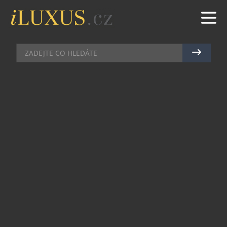
HOTELY
|
8.11.2023
|
MAREK ZELENÝ
PRAŽSKÝ MARRIOTT CHYSTÁ
NABITÝ PROGRAM OD ADVENTU
AŽ PO KONEC ROKU
Vánoce se kvapem blíží, sváteční atmosféra se již
probouzí k životu a s ní i vánoční nabídka
pražského hotelu Marriott a restaurace The
Artisan. Hosté se tradičně mohou těšit na bohatý
program a chutné sváteční delikatesy. Chybět
nebudou adventní brunche, štědrovečerní menu a
velkolepá silvestrovská party k příchodu Nového
roku.