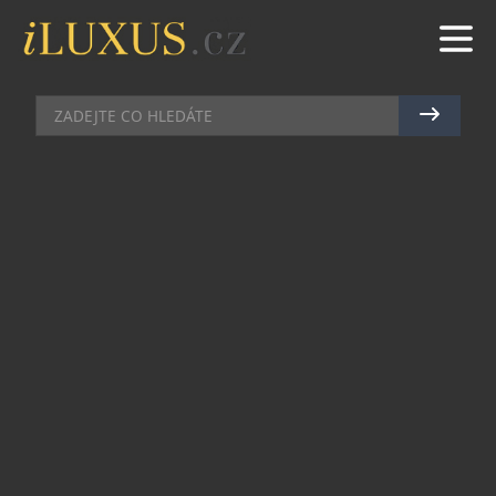
TECH
|
3.1.2024
|
MAREK ZELENÝ
TOYOTA TESTUJE OBŘÍ DRAKY
JAKO NOVÝ ZDROJ ENERGIE
Toyota v Japonsku testuje využití velkých
osmimetrových draků, kteří by se v budoucnu
mohli stát zdrojem energie. Automobilka před
lety vyvíjela letecké motory, které byly
certifikovány ve Spojených státech. Členové
tehdejšího oddělení vývoje společně s
automobilovými návrháři později utvořili tým
projektu Mothership zaměřený právě na pouštění
draků.