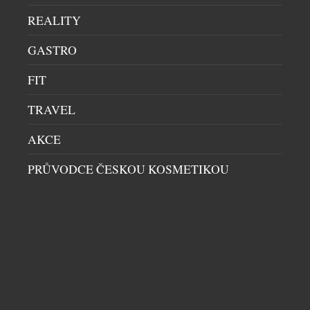
REALITY
SOUVISEJÍCÍ ČLÁNKY
GASTRO
FIT
TRAVEL
AKCE
PRŮVODCE ČESKOU KOSMETIKOU
CMF PŘEDSTAVUJE CLIP PRO: SVÁ PRVNÍ
OTEVŘENÁ SLUCHÁTKA
HI-END AUDIO
|
4.8.2026
Společnost CMF dnes představila CMF Clip Pro –