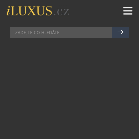
AUTA
|
19.1.2024
|
MAREK ZELENÝ
DS AUTOMOBILES OPĚT
PARTNEREM PAŘÍŽSKÉHO
FASHION WEEKU
Společnost DS Automobiles přichází s exkluzivní
flotilou modelů DS 7 E-TENSE a DS 9 E-TENSE s
označením Paris Fashion Week®, které budou
vozit novináře, influencery a tvůrce ulicemi
Paříže, aby si užili stylovou jízdu s nulovými
emisemi ve vozech vybavených systémem
ChatGPT, který je součástí DS IRIS SYSTEM.
Modely DS 7 a DS 9 vybavené plug-in hybridními