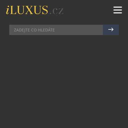
MOBILY
|
29.1.2024
|
MAREK ZELENÝ
PANZERGLASS PŘEDSTAVUJE
PŘÍSLUŠENSTVÍ PRO ŘADU
TELEFONŮ SAMSUNG GALAXY
S24
Telefony řady Samsung Galaxy S24 jdou brzy do
projede a dánský výrobce PanzerGlass je již na ně
plně připraven. Tvrzená skla jsou tento rok 3x
odolnější vůči poškrábání, nabízejí celoplošné
lepení a vrací se i oblíbená varianta Privacy s
filtrem pro ochranu soukromí. V nabídce dále
nechybí odolné kryty HardCase ve dvou barevných