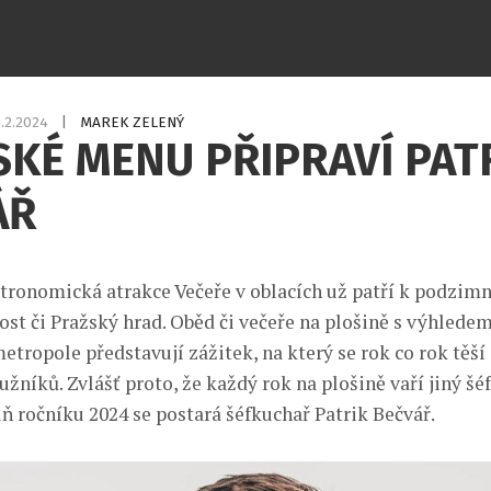
.2.2024
|
MAREK ZELENÝ
KÉ MENU PŘIPRAVÍ PAT
ÁŘ
tronomická atrakce Večeře v oblacích už patří k podzimn
ost či Pražský hrad. Oběd či večeře na plošině s výhlede
etropole představují zážitek, na který se rok co rok těší
žníků. Zvlášť proto, že každý rok na plošině vaří jiný šé
ň ročníku 2024 se postará šéfkuchař Patrik Bečvář.