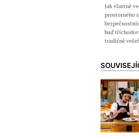
Jak vlastně v
prostorného s
bezpečnostním
buď tříchodov
tradičně večeř
SOUVISEJÍ