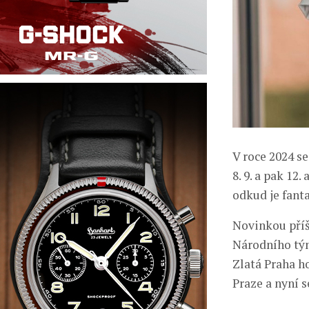
V roce 2024 s
8. 9. a pak 12
odkud je fant
Novinkou příš
Národního tým
Zlatá Praha h
Praze a nyní s