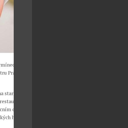
rmínech 5. až
tru Prahy,
a starost člen
restauraci
becním domě v
ských horách.