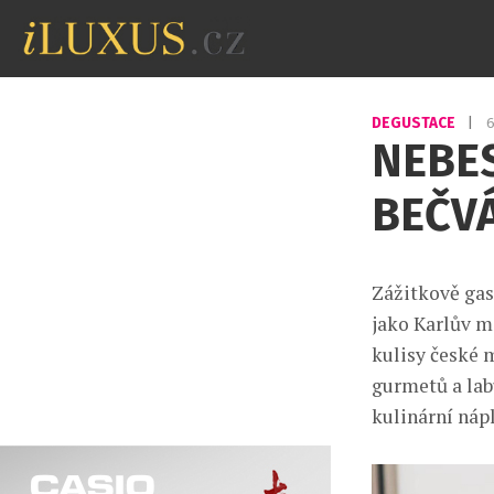
DEGUSTACE
|
6
NEBES
BEČV
Zážitkově gas
jako Karlův m
kulisy české m
gurmetů a labu
kulinární nápl