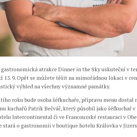
e gastronomická atrakce Dinner in the Sky uskuteční v te
. až 15. 9. Opět se můžete těšit na mimořádnou lokaci v cen
astický výhled na všechny významné památky.
tího roku bude osoba šéfkuchaře, přípravu menu dostal n
u kuchařů Patrik Bečvář, který působil jako šéfkuchař v 
otelu Intercontinental či ve Francouzské restauraci v O
e stará o gastronomii v boutique hotelu Královka v Jizer