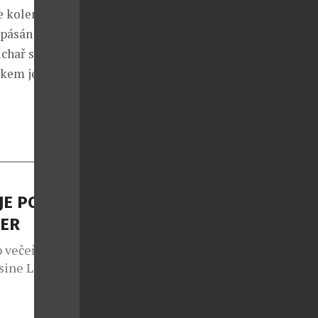
ne kolem
ipásán
chař servíruje
kem je již
JE POP-
NER
 večeři Four
sine Libora
dřeje Moliny.
d jaru,