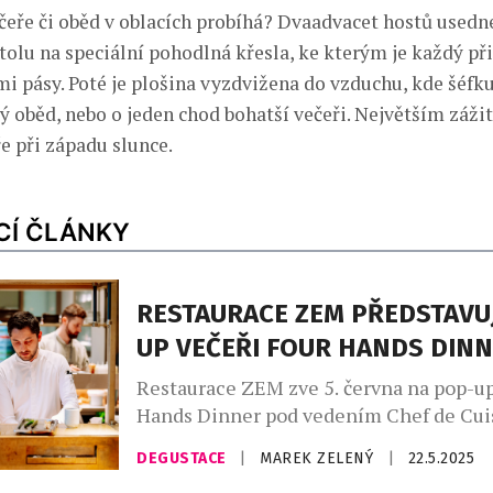
ečeře či oběd v oblacích probíhá? Dvaadvacet hostů used
tolu na speciální pohodlná křesla, ke kterým je každý př
i pásy. Poté je plošina vyzdvižena do vzduchu, kde šéfku
ý oběd, nebo o jeden chod bohatší večeři. Největším zážit
e při západu slunce.
CÍ ČLÁNKY
RESTAURACE ZEM PŘEDSTAVU
UP VEČEŘI FOUR HANDS DIN
Restaurace ZEM zve 5. června na pop-up
Hands Dinner pod vedením Chef de Cui
Kristofčáka a hostujícího šéfkuchaře On
DEGUSTACE
|
MAREK ZELENÝ
|
22.5.2025
Speciální šestichodové menu vzdává hol