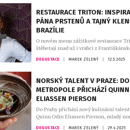
udržitelnosti, lokálním surovinám a náp
„Spolupráce s Ondřejem byla přirozená
RESTAURACE TRITON: INSPIRA
na původu surovin, a především na tom, 
PÁNA PRSTENŮ A TAJNÝ KLEN
proměnit v něco zábavného, kreativního
BRAZÍLIE
O novém menu zážitkové restaurace Tri
štěbetají snad už i vrabci z Františkánsk
Dokonale vyladěné pokrmy z dílny tal
DEGUSTACE
|
MAREK ZELENÝ
|
12.5.2025
šéfkuchaře Tomáše Kohúta překvapují v
směrech. Nejen vizuální či chuťovou po
také použitím mnoha neznámých či net
NORSKÝ TALENT V PRAZE: DO
surovin. Proto nás zajímalo, co ho při 
METROPOLE PŘICHÁZÍ QUINN
inspirovalo a jak složité bylo přetavit […
ELIASSEN PIERSON
Do Prahy přichází nový kulinární talent
Quinn Odin Eliassen Pierson, mladý no
se zkušenostmi z fine dining restaurací 
DEGUSTACE
|
MAREK ZELENÝ
|
29.4.2025