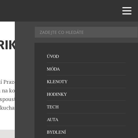
RIK
ÚVOD
MÓDA
í Praze stejně
KLENOTY
m na kouzelné
HODINKY
 spousta
TECH
fkuchař. O
AUTA
BYDLENÍ