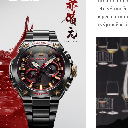
minulého ročn
této výjimečn
úspěch minuléh
a výjimečné ú