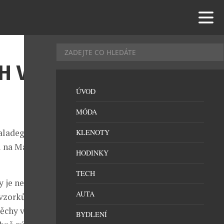
H VÍN
ÚVOD
MÓDA
aladegustace
KLENOTY
i na Malé
HODINKY
TECH
 je největší
AUTA
 vzorků. Na
pěchy vítězů
BYDLENÍ