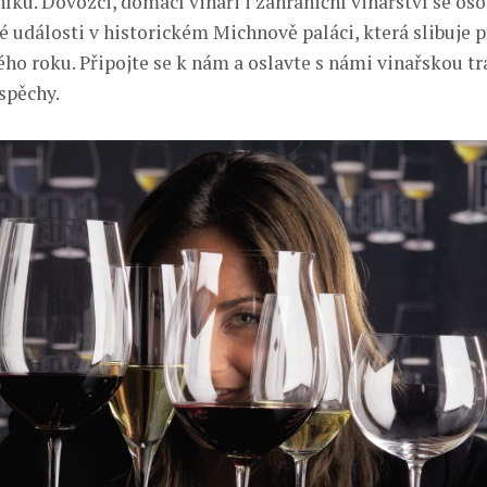
íku. Dovozci, domácí vinaři i zahraniční vinařství se os
é události v historickém Michnově paláci, která slibuje 
o roku. Připojte se k nám a oslavte s námi vinařskou tra
spěchy.