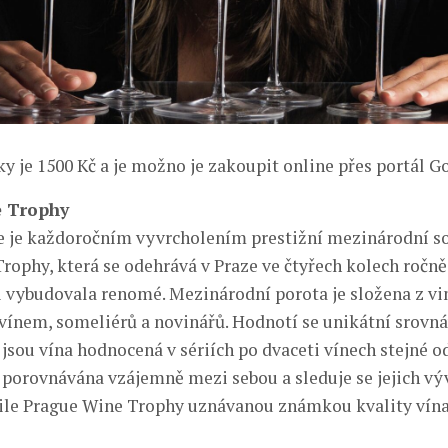
y je 1500 Kč a je možno je zakoupit online přes portál G
 Trophy
 je každoročním vyvrcholením prestižní mezinárodní so
rophy, která se odehrává v Praze ve čtyřech kolech ročně
si vybudovala renomé. Mezinárodní porota je složena z vi
vínem, someliérů a novinářů. Hodnotí se unikátní srovná
jsou vína hodnocená v sériích po dvaceti vínech stejné o
u porovnávána vzájemně mezi sebou a sleduje se jejich vý
ile Prague Wine Trophy uznávanou známkou kvality vína