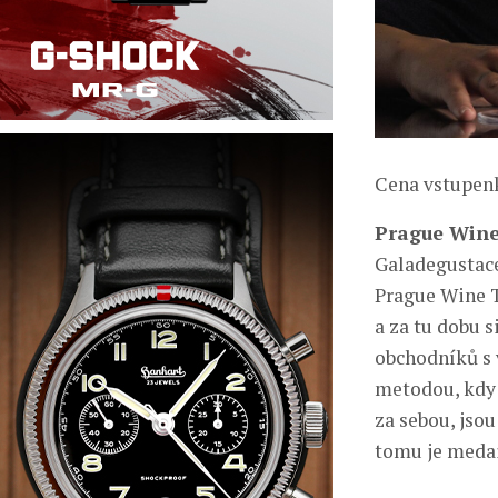
Cena vstupenk
Prague Wine
Galadegustace
Prague Wine T
a za tu dobu 
obchodníků s 
metodou, kdy 
za sebou, jso
tomu je meda