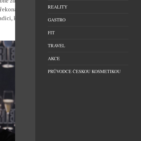
obně zúčastní
REALITY
překonat
dici, kvalitu
GASTRO
FIT
TRAVEL
AKCE
PRŮVODCE ČESKOU KOSMETIKOU