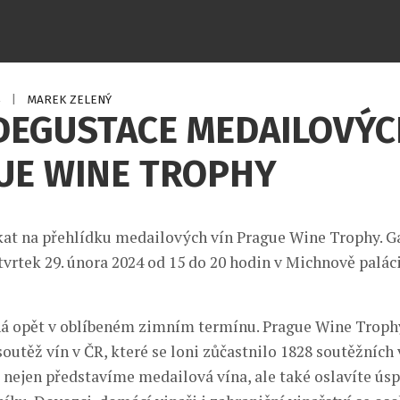
4
|
MAREK ZELENÝ
DEGUSTACE MEDAILOVÝC
UE WINE TROPHY
kat na přehlídku medailových vín Prague Wine Trophy. G
tvrtek 29. února 2024 od 15 do 20 hodin v Michnově palác
ná opět v oblíbeném zimním termínu. Prague Wine Trophy
outěž vín v ČR, které se loni zůčastnilo 1828 soutěžních
 nejen představíme medailová vína, ale také oslavíte ús