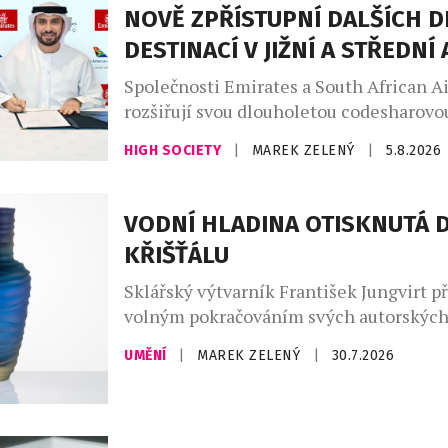
NOVĚ ZPŘÍSTUPNÍ DALŠÍCH D
Institut vzniká jako společný projekt tří
DESTINACÍ V JIŽNÍ A STŘEDNÍ 
Společnosti Emirates a South African A
rozšiřují svou dlouholetou codesharovou
Nová reciproční dohoda zpřístupní cest
HIGH SOCIETY
|
MAREK ZELENÝ
|
5.8.2026
dalších destinací v jižní a střední Afric
navazující cestování napříč regionem. 
reaguje na rostoucí poptávku po cestov
VODNÍ HLADINA OTISKNUTÁ 
Jihoafrické republiky, zejména z evrops
KŘIŠŤÁLU
získání všech potřebných regulatorních
budou moci zákazníci Emirates […]
Sklářský výtvarník František Jungvirt př
volným pokračováním svých autorskýc
sběratelských kolekcí Garden Unique a r
UMĚNÍ
|
MAREK ZELENÝ
|
30.7.2026
nyní o dva sběratelské unikáty s podtit
Objekty z této edice staví na precizním
broušení, jež je dílem mistra brusiče Jiř
Jablonec nad Nisou, se nímž dlouhodob