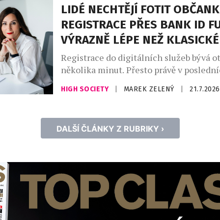
LIDÉ NECHTĚJÍ FOTIT OBČANK
spolupracuje. Nejnovější přírůstky čerpaj
fluidního […]
REGISTRACE PŘES BANK ID F
VÝRAZNĚ LÉPE NEŽ KLASICKÉ
Registrace do digitálních služeb bývá o
několika minut. Přesto právě v posledn
firmy často přicházejí o část zákazníků. 
HIGH SOCIETY
|
MAREK ZELENÝ
|
21.7.2026
občanský průkaz, pořizovat selfie nebo
vyplňovat informace může během regis
vytvářet zbytečné překážky, kvůli kter
DALŠÍ ČLÁNKY Z RUBRIKY ›
zákazníci proces registrace nedokončí.
Twisto proto do registračního procesu z
iD, tedy ověření uživatelů pomocí […]