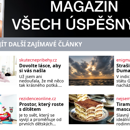
JÍT DALŠÍ ZAJÍMAVÉ ČLÁNKY
skutecnepribehy.cz
enigma
Dovolte lásce, aby
Straš
si vás našla
Dumas
písek
Už jsem ani
V indi
ze kt
nedoufala, že mě něco
státu 
zlo?
tak krásného potká.
nacház
Až v pětapadesáti jsem
které 
zažila lásku na první
temnou
pohled. Poprvé jsem
tomu p
rezidenceonline.cz
nejse
se vdávala, když mi
písek t
Prostor, který roste
Tiram
bylo dvacet. Oba jsme
má plá
s dítětem
masca
byli mladí a byl to tak
netypi
kávo
Je to svět, který se
Slavný 
říkajíc sňatek z
Nakoli
vyvíjí a proměňuje od
ideální
rozumu. Rodiče nás
prvních dětských
rodinn
dali dohromady, Toník
krůčků až po
slavnos
byl dobře zaopatřený