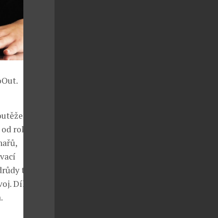
oOut.
utěže vín
 od roku 2007,
nařů,
vací
drůdy třikrát
voj. Díky
.