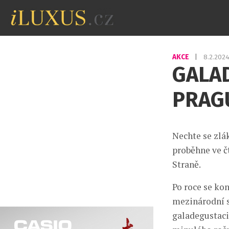
AKCE
|
8.2.202
GALA
PRAG
Nechte se zlá
proběhne ve č
Straně.
Po roce se ko
mezinárodní s
galadegustaci