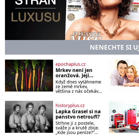
NENECHTE SI U
epochaplus.cz
Mrkev není jen
oranžová. Její
neuvěřitelný
Když dnes vytáhneme
příběh začíná
ze země mrkev,
fialovou barvou
většina z nás očekává
sytě oranžový kořen.
Jenže po většinu své
historie je mrkev
historyplus.cz
všechno možné, jen
Lapka Grasel si na
ne oranžová. Je
panstvo netroufl?
fialová, žlutá, bílá,
Strhne ji z postele,
někdy dokonce téměř
sváže ji a krutě zbije.
černá. Až díky stovkám
„Kde jsou peníze?“
let pečlivého šlechtění
naléhá Grasel na
se z ní stává zelenina,