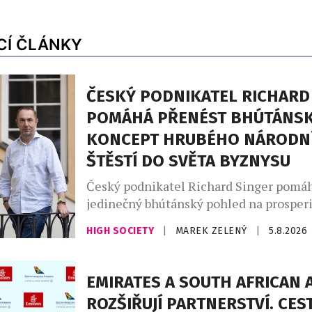
CÍ ČLÁNKY
ČESKÝ PODNIKATEL RICHARD
POMÁHÁ PŘENÉST BHÚTÁNS
KONCEPT HRUBÉHO NÁRODN
ŠTĚSTÍ DO SVĚTA BYZNYSU
Český podnikatel Richard Singer pomáh
jedinečný bhútánský pohled na prosperi
budoucností světového byznysu. V Bhút
HIGH SOCIETY
|
MAREK ZELENÝ
|
5.8.2026
známé konceptem hrubého národního št
National Happiness, GNH), vzniká nový
Leadership Institute, který chce nabíd
EMIRATES A SOUTH AFRICAN 
přístup k vedení organizací v době rych
ROZŠIŘUJÍ PARTNERSTVÍ. CES
technologických změn a nástupu umělé 