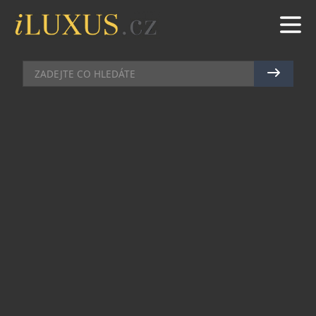
CHRONOGRAFY
|
3.4.2024
|
JAN PEŠEK
SINN SE KLANÍ BANKOVNÍMU
SEKTORU EDICÍ PRO
COMMERZBANK
Pražský hodinářský ateliér Chronoshop, který
jako jediný v Čechách nabízí hodinky kultovní
německé značky Sinn, získal výjimečnou možnost
objednat pro své klienty pilotky Sinn 356, které
vznikly jako poklona největší německé banky
Commerzbank. Hodinky, které vyjdou zhruba na
75 000 Kč, však je možné získat pouze na
speciální objednávku, a to po domluvě –