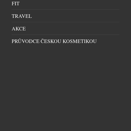
každodenního stylu. Odhaluje tak zcela nový
FIT
designový jazyk, který představuje průlomový
TRAVEL
moment pro značku Pandora. Francesco Terzo a A.
[…]
AKCE
PRŮVODCE ČESKOU KOSMETIKOU
ŠPERKAŘSKÁ KOLEKCE LOUIS VUITTON
COLOR BLOSSOM SE ROZRŮSTÁ O
ORNAMENTÁLNÍ AMAZONIT
EXTRA DÁRKY
|
13.5.2024
Kolekce Color Blossom vstoupila do segmentu
luxusních šperků v roce 2015 a je jednou z
nejtypičtějších a nejoriginálnějších ikon
francouzského módního domu. Je inspirovaná
dvěma kvítky a ikonickým Monogramem LV, který