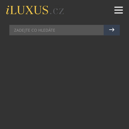
EXTRA DÁRKY
|
4.4.2024
|
MAREK ZELENÝ
PANDORA PŘEDSTAVILA NOVOU
KOLEKCI KE DNI MATEK
Pandora představuje kolekci ke Dni matek 2024
pod záštitou kampaně BE LOVE. Tato iniciativa
vyzývá k tomu, aby láska byla nejen citem, ale i
činem – nejen na Den matek, ale každý den.
Kolekce Pandora Moments se rozrůstá o nové
šperky, které jsou vyjádřením díků matkám a
mateřským postavám v našem životě. Je to oslava
lásky, kterou nám poskytují od úplného začátku.
Inspirací pro nové kousky je růže, symbol plný