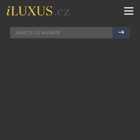
MAZLÍČCI
|
6.4.2024
|
MAREK ZELENÝ
POVZNESTE ZÁŽITEK Z JÍDLA
VAŠÍ KOČKY NA NOVOU ÚROVEŇ
S MRAZEM SUŠENÝMI PAMLSKY
Kočky patří mezi jedny z nejmlsnějších bytostí na
tomto světě. Brit, přední značka v oblasti výživy
domácích mazlíčků, to ví, a s radostí představuje
novinku v podobě snacků pro kočky – Brit Care
RAW Treat.
Nová řada mrazem sušených pochoutek, vyrobená
s důrazem na kvalitu a výživu, nabízí kočkám