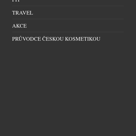
TRAVEL
AKCE
PRŮVODCE ČESKOU KOSMETIKOU
SYMBOL LETNÍ SEZÓNY V TYRKYSOVÉ BARVĚ
DÁMSKÉ HODINKY
|
26.6.2026
Tyrkysová udává tón letošního léta, elektrizuje
styly a přitahuje pozornost. Spojením svěží
minerální čistoty a slunné smyslnosti z ní značka
Frederique Constant učinila podpis svého nového
modelu Manchette. Minerální a osvěžující. Oslnivá a
vytříbená. Neodolatelně smyslná. Tyrkysová je
barvou, která letos v létě nesmí chybět. Třpytí se na
opálené pokožce a připomíná křišťálově čisté
laguny […]