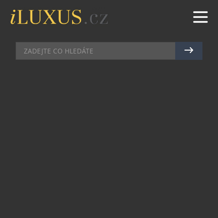
DÁMSKÉ HODINKY
|
1.5.2024
|
JAN PEŠEK
PERLEŤOVÁ ÓDA NA POLIBEK
MĚSÍCE V PODÁNÍ FREDERIQUE
CONSTANT
Hodinky Classics Elegance Luna jsou nejnovějším
modelem z značky Frederique Constant. Vůbec
poprvé v historii manufaktury navrhla měsíční
fázi těchto hodinek dcera jejího vedoucího
výzkumu a vývoje. Dotyčný měsíc evokuje
romantiku a intimitu: dva půlměsíce se objímají
uprostřed perleťového číselníku umístěného v
36milimetrovém ocelovém pouzdře.