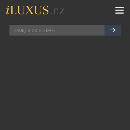
GASTRO
|
16.5.2024
|
MAREK ZELENÝ
ROHLIK.CZ ROZŠIŘUJE „READY
TO COOK“ SADY. NÁSLEDUJE
EVROPSKÉ TRENDY
Evropský trh s potravinami prochází transformací
díky rostoucí poptávce po vysoce kvalitních,
pohodlných řešeních pro přípravu jídel.
Ready to
Cook
sady představují ideální řešení pro
moderního spotřebitele, který si cení kvality,
svěžesti, ale zároveň disponuje omezeným časem
na přípravu jídla. Není divu, že právě o tyto sady,
které jsou navrženy tak, aby vyhověly měnícímu