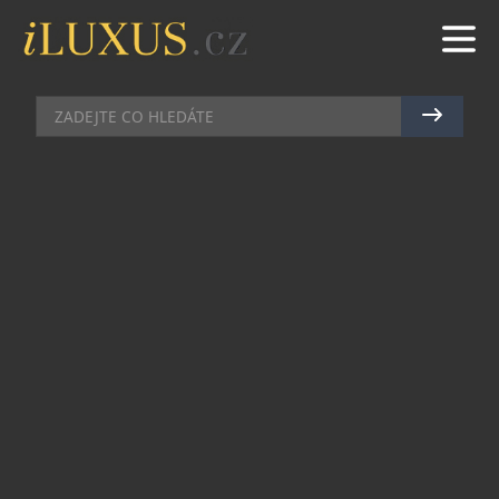
ZDRAVÍ A KRÁSA
|
27.5.2024
|
MAREK ZELENÝ
TREND RTŮ 2024
Rty se v posledních letech staly symbolem krásy.
Díky estetickým zákrokům, které jsou stále
dostupnější a vyspělejší, je cesta k dokonalosti
jednodušší. Jaký je v současnosti trend rtů?
Trend zvětšování rtů je výrazem moderní
estetické medicíny, která umožňuje lidem
dosáhnout požadovaného vzhledu s nízkým
rizikem a minimálním časem zotavení. Ačkoli
estetické preference se mohou časem měnit,
současná popularita plnějších rtů je