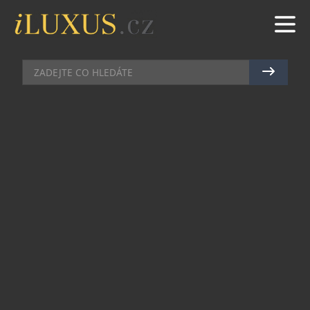
HIGH SOCIETY
|
24.5.2024
|
JAN PEŠEK
VEČER SE ZNAČKOU NORQAIN V
HODINÁŘSTVÍ KOSCOM
Ve středu 22. května uspořádalo renomované
hodinářství Koscom večer věnovaný švýcarské
značce Norqain. Ta je úzce spojená s hokejem, a
tak měla akce návaznost na aktuálně probíhající
Mistrovství světa.