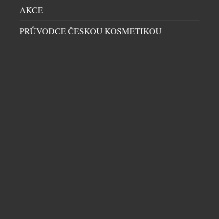
KLASICKÉ OVĚŘENÍ
AKCE
HIGH SOCIETY
|
21.7.2026
PRŮVODCE ČESKOU KOSMETIKOU
Registrace do digitálních služeb bývá otázkou
několika minut. Přesto právě v posledních krocích
firmy často přicházejí o část zákazníků. Nutnost
fotit občanský průkaz, pořizovat selfie nebo
opakovaně vyplňovat informace může během
registrace vytvářet zbytečné překážky, kvůli kterým
někteří zákazníci proces registrace nedokončí.
Společnost Twisto proto do registračního procesu
zapojila Bank iD, tedy ověření uživatelů pomocí […]