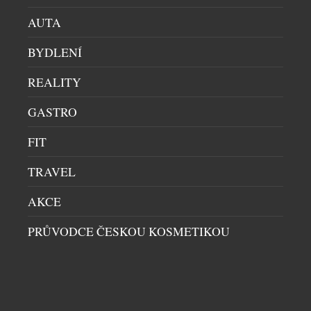
Navy SEALs a potápěčů ze speciálních jednotek.
AUTA
Jsou určeny pro muže, […]
BYDLENÍ
REALITY
GASTRO
FIT
TRAVEL
AKCE
PRŮVODCE ČESKOU KOSMETIKOU