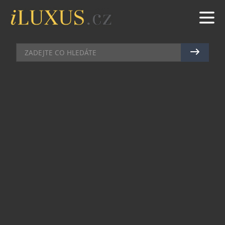
PÁNSKÉ HODINKY
|
11.6.2024
|
MAREK ZELENÝ
OSLAVA TRADIC VOJENSKÉHO
HODINÁŘSTVÍ NA POČEST 35
LET SPOLEČNOSTI LUMINOX
Společnost Luminox představila v květnu a
červnu letošního roku hned troje hodinky – a to
ke svému 35. výročí a uctí tak spojení značky s
jednotkami Navy SEALs a její odkaz na
poskytování vysoce kvalitního vojenského
vybavení. Luminox se tak ohlíží k historii, která
formovala cestu značky, a ke svým kolekcím
hodinek, které stále rezonují u elitních jednotek a