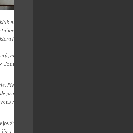
 klub naprosto
astníme play-
která je pro
erů, nejen z
ov Tomáš
e. Pivo, hokej
ude pro klub co
avenstva
ejového klubu
m účastníkem