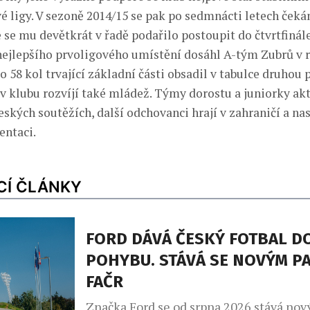
 ligy. V sezoně 2014/15 se pak po sedmnácti letech čekán
e se mu devětkrát v řadě podařilo postoupit do čtvrtfinále
ejlepšího prvoligového umístění dosáhl A-tým Zubrů v 
o 58 kol trvající základní části obsadil v tabulce druhou p
v klubu rozvíjí také mládež. Týmy dorostu a juniorky ak
eských soutěžích, další odchovanci hrají v zahraničí a na
entaci.
CÍ ČLÁNKY
FORD DÁVÁ ČESKÝ FOTBAL D
POHYBU. STÁVÁ SE NOVÝM P
FAČR
Značka Ford se od srpna 2026 stává no