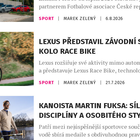
partnerem Fotbalové asociace České rep
rámci tříleté spolupráce zajistí mobilit
SPORT
|
MAREK ZELENÝ
|
6.8.2026
reprezentačních týmů i českého fotbalu
Partnerství, které ponese slogan „Dáv
fotbal do pohybu“, propojuje praktickou
LEXUS PŘEDSTAVIL ZÁVODNÍ 
ambicí podílet se na dlouhodobé promě
KOLO RACE BIKE
fotbalového prostředí. Ford vstupuje do
fotbalu v […]
Lexus rozšiřuje své aktivity mimo auto
a představuje Lexus Race Bike, technol
vyspělé silniční závodní kolo vyvinuté 
SPORT
|
MAREK ZELENÝ
|
21.7.2026
s belgickým výrobcem Ridley. Novinka s
zkušenosti z profesionální cyklistiky, p
aerodynamiku a design inspirovaný vozy
KANOISTA MARTIN FUKSA: SÍL
je dostupné na objednávku prostřednic
DISCIPLÍNY A OSOBITÉHO ST
autorizovaných dealerů značky. Lexus R
vznikl na základě modelu Ridley Noah [
Patří mezi nejúspěšnější sportovce souč
vodě sbírá medaile s obdivuhodnou prav