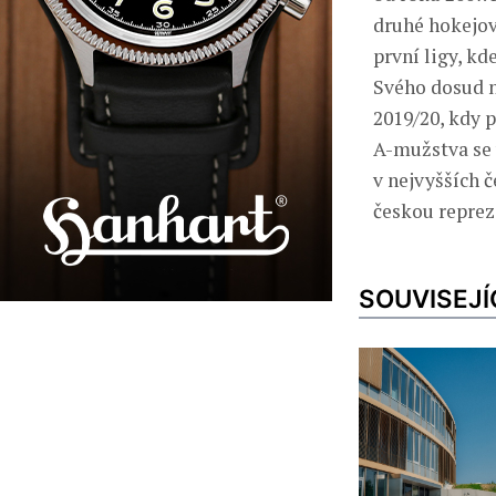
druhé hokejové
první ligy, kd
Svého dosud n
2019/20, kdy p
A-mužstva se 
v nejvyšších č
českou reprez
SOUVISEJÍ