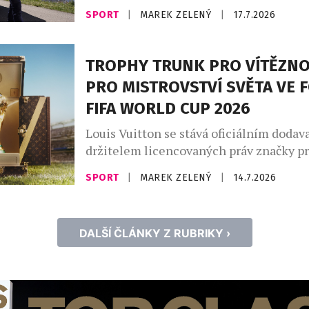
Přestože tráví většinu času ve sportovn
SPORT
|
MAREK ZELENÝ
|
17.7.2026
móda ho baví – a jak sám říká, rád vysto
komfortní zóny a oblékne i extravagantně
Právě autenticita, vytrvalost a osobitos
TROPHY TRUNK PRO VÍTĚZNO
současné sportovní ikony. Letošní sezón
PRO MISTROVSTVÍ SVĚTA VE 
Martina opět mimořádně […]
FIFA WORLD CUP 2026
Louis Vuitton se stává oficiálním dodav
držitelem licencovaných práv značky pr
světa ve fotbale FIFA World Cup 2026™ a
SPORT
|
MAREK ZELENÝ
|
14.7.2026
příležitosti představuje oficiální Troph
vyrobený na míru pro vítěznou trofej. 
zároveň odhaluje exkluzivní limitovano
DALŠÍ ČLÁNKY Z RUBRIKY ›
Louis Vuitton, vytvořenou speciálně pro
příležitost. Louis Vuitton, jako oficiální
[…]