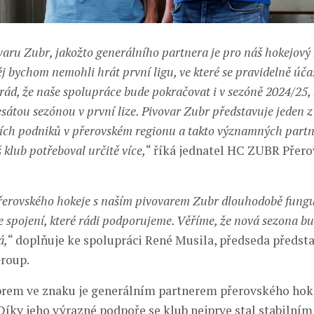
aru Zubr, jakožto generálního partnera je pro náš hokejový
ěj bychom nemohli hrát první ligu, ve které se pravidelně úč
 rád, že naše spolupráce bude pokračovat i v sezóně 2024/25, 
esátou sezónou v první lize. Pivovar Zubr představuje jeden z
ch podniků v přerovském regionu a takto významných partn
 klub potřeboval určitě více,
“ říká jednatel HC ZUBR Přer
erovského hokeje s naším pivovarem Zubr dlouhodobě funguj
je spojení, které rádi podporujeme. Věříme, že nová sezona b
á,
“ doplňuje ke spolupráci René Musila, předseda předst
roup.
brem ve znaku je generálním partnerem přerovského hok
 Díky jeho výrazné podpoře se klub nejprve stal stabilní