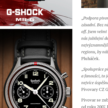
„
Podpora pivov
zásadní. Bez n
off. Jsem velmi
nás jubilejní d
nejvýznamnější
regionu, by náš
Pluháček.
„
Spolupráce př
a fanoušci, to 
nejvíce úspěšn
Pivovary CZ G
Pivovar se zu
od roku 2007.