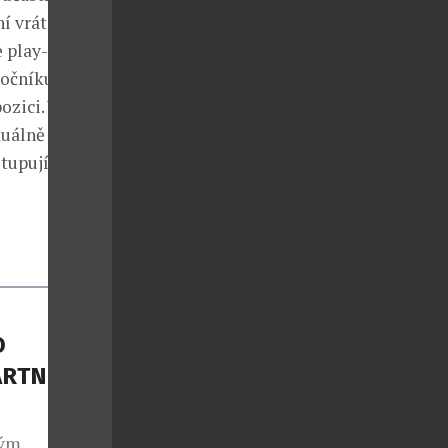
í vrátil do
 play-off.
ročníku
ozici. Vedle
tuálně působí
stupují za
O
ARTNEREM
vým