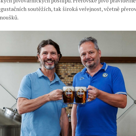
ských pivovarnických postupů. Přerovské pivo pravidelně 
egustačních soutěžích, tak široká veřejnost, včetně přero
anoušků.