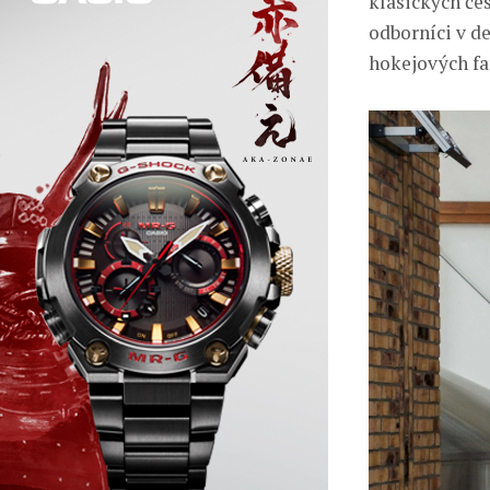
klasických če
odborníci v d
hokejových f