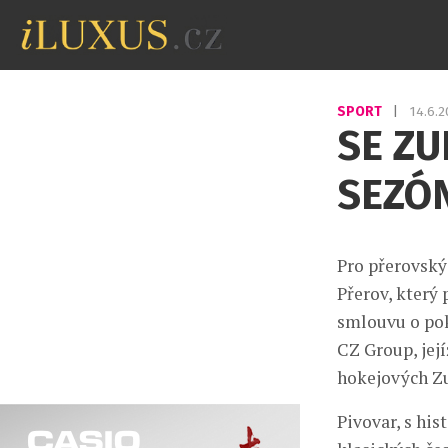
SPORT
|
14.6.
SE ZU
SEZÓ
Pro přerovský
Přerov, který 
smlouvu o pok
CZ Group, jej
hokejových Zu
Pivovar, s his