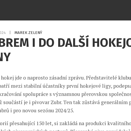
2024
|
MAREK ZELENÝ
BREM I DO DALŠÍ HOKEJ
NY
 hokej jde o naprosto zásadní zprávu. Představitelé klu
patří mezi stabilní účastníky první hokejové ligy, podeps
račování spolupráce s významnou přerovskou společnos
íž součástí je i pivovar Zubr. Ten tak zůstává generálním
brů i pro novou sezónu 2024/25.
torií přesahující 150 let, si zakládá na produkci kvalitníh