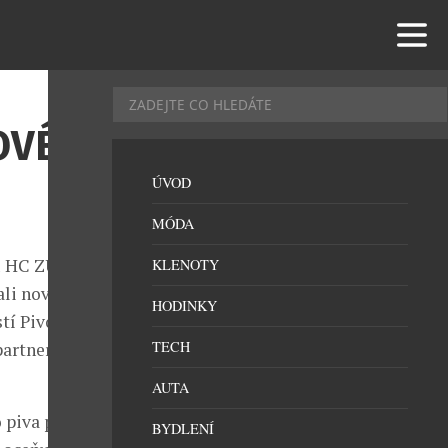
OVÉ
ÚVOD
MÓDA
bu HC ZUBR
KLENOTY
ali novou
HODINKY
tí Pivovary
TECH
 partnerem
AUTA
o piva podle
BYDLENÍ