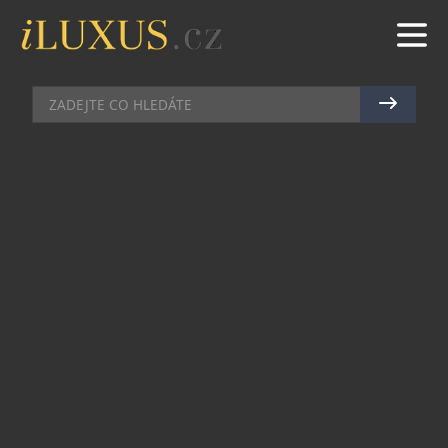
AUTA
|
14.6.2024
|
JAN PEŠEK
SPOLEČNOST DS AUTOMOBILES
SE SPOJILA S ČESKOU ZNAČKOU
SILKY GANG
Společnost DS Automobiles se spojila s českou
značkou Silky Gang, která se zabývá autorskou
tvorbou limitovaných hedvábných kolekcí šátků,
šperků a kožených doplňků.