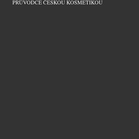
PRŮVODCE ČESKOU KOSMETIKOU
kategorie WTA 1000, 500 a 250. Nejrozsáhlejší
program uvedení zcela nových modelů v historii
značky Mercedes-Benz pokračuje také v České
republice. Tenisový turnaj WTA Livesport Prague
Open 2026 je místem pro národní premiéru
Mercedes-Benz VLE. Mercedes-Benz […]
UNIKÁTNÍ VŮZ PRO DIGITÁLNÍ NADVLÁDU
HRÁČŮ PO CELÉM SVĚTĚ VE HŘE CALL OF