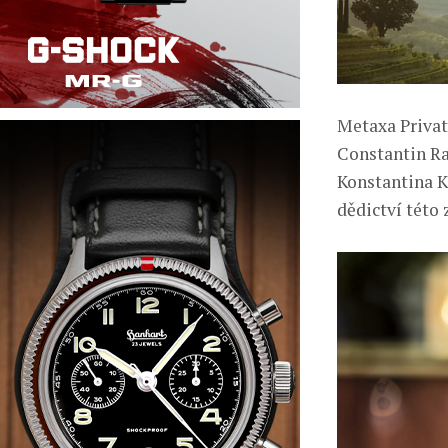
Metaxa Private
Constantin Ra
Konstantina Ka
dědictví této 