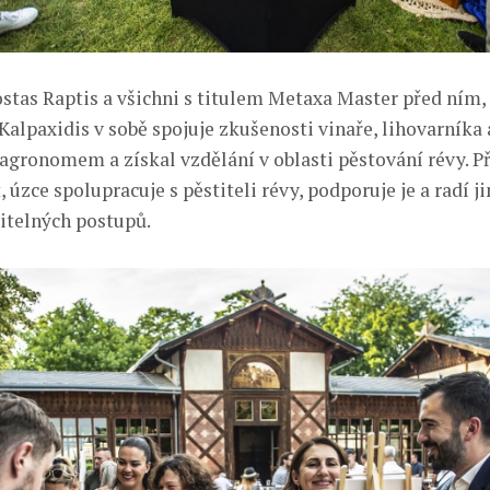
ostas Raptis a všichni s titulem Metaxa Master před ním, 
Kalpaxidis v sobě spojuje zkušenosti vinaře, lihovarníka 
 agronomem a získal vzdělání v oblasti pěstování révy. Př
, úzce spolupracuje s pěstiteli révy, podporuje je a radí j
itelných postupů.