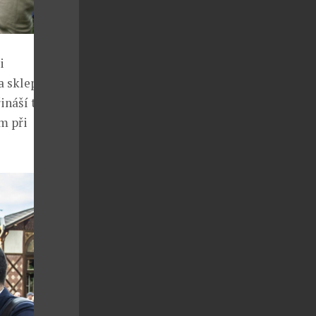
i
a sklepmistra.
ináší tak
im při