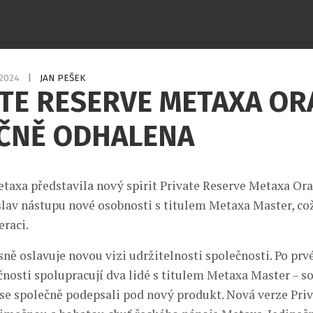
.2024
|
JAN PEŠEK
ATE RESERVE METAXA O
ČNĚ ODHALENA
taxa představila nový spirit Private Reserve Metaxa Or
oslav nástupu nové osobnosti s titulem Metaxa Master, co
eraci.
ně oslavuje novou vizi udržitelnosti společnosti. Po prvé
čnosti spolupracují dva lidé s titulem Metaxa Master – s
 se společně podepsali pod nový produkt. Nová verze Pri