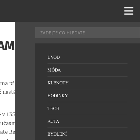
RAMA
ÚVOD
MÓDA
ama při
KLENOTY
ž nastává jen
HODINKY
TECH
 v 135leté
AUTA
oučasný i
vate Reserve
BYDLENÍ