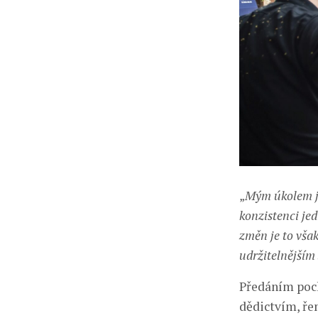
„
Mým úkolem je
konzistenci je
změn je to vša
udržitelnější
Předáním poch
dědictvím, ře