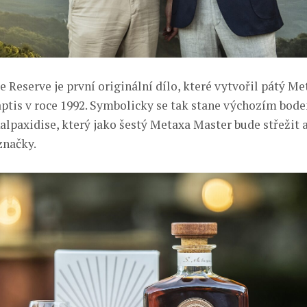
 Reserve je první originální dílo, které vytvořil pátý M
ptis v roce 1992. Symbolicky se tak stane výchozím bod
lpaxidise, který jako šestý Metaxa Master bude střežit a
značky.