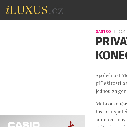
GASTRO
|
27.6
PRIV
KONE
Společnost Me
příležitosti 
jednou za gen
Metaxa součas
historii spole
budoucí – aby