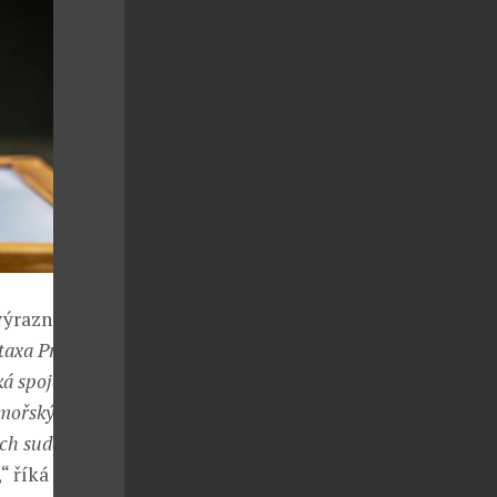
výraznosti
axa Private
iká spojením
omořskými
ých sudech
,“ říká Costas