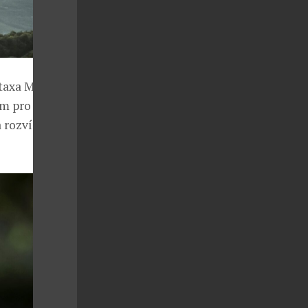
etaxa Master
em pro
 rozvíjet