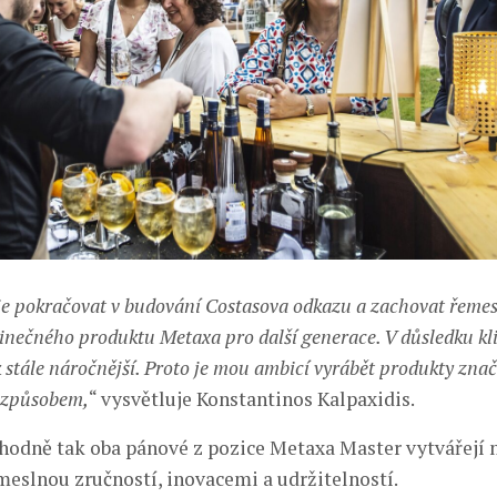
 pokračovat v budování Costasova odkazu a zachovat řemes
dinečného produktu Metaxa pro další generace. V důsledku k
k stále náročnější. Proto je mou ambicí vyrábět produkty zna
m způsobem,
“ vysvětluje Konstantinos Kalpaxidis.
odně tak oba pánové z pozice Metaxa Master vytvářejí
meslnou zručností, inovacemi a udržitelností.