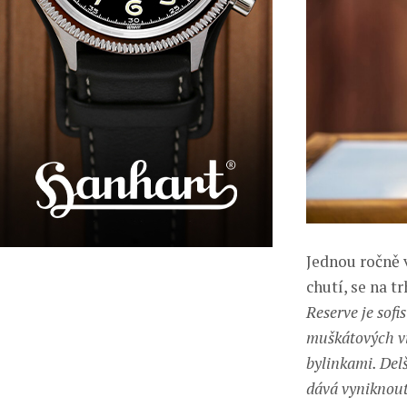
Jednou ročně 
chutí, se na t
Reserve je sof
muškátových ví
bylinkami. Del
dává vyniknout