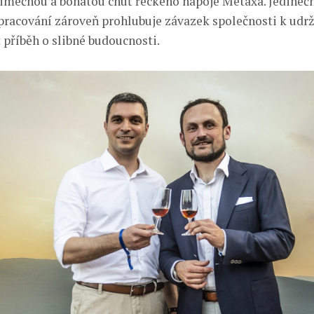
jimečnou a bohatou chuť řeckého nápoje Metaxa. Jedineč
racování zároveň prohlubuje závazek společnosti k udrži
 příběh o slibné budoucnosti.