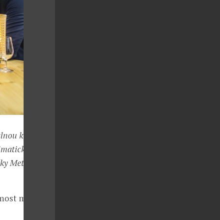
lnou kvalitu a
limatických
čky Metaxa
 most mezi