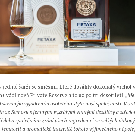
v jediné šarži se směsmi, které dosáhly dokonalý vrchol 
rh uvádí nová Private Reserve a to už po tři desetiletí. „
Met
istikovaným vyjádřením osobitého stylu naší společnosti. Vzn
n ze Samosu s jemnými vyzrálými vinnými destiláty a střed
ší doba společného zrání všech ingrediencí ve velkých dubov
 jemnosti a aromatické intenzitě tohoto výjimečného nápoje