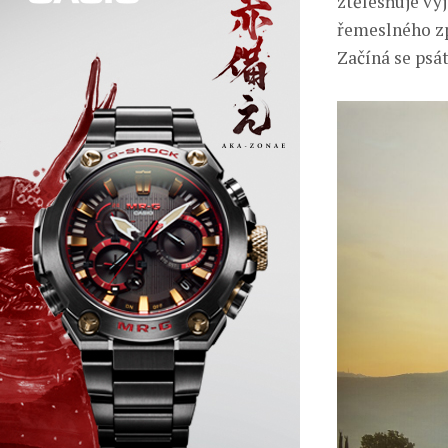
ztělesňuje vý
řemeslného zp
Začíná se psát