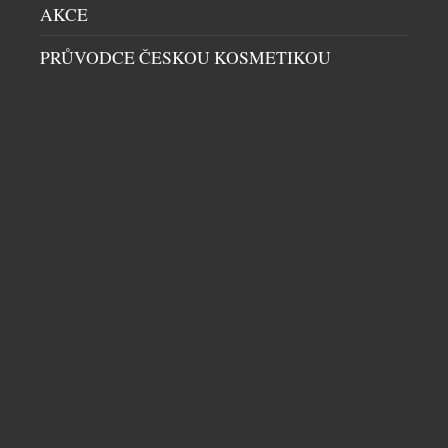
AKCE
MYLIVIGNOPASS: JEDNA APLIKACE NA CELÝ
POBYT
PRŮVODCE ČESKOU KOSMETIKOU
HORY
|
1.7.2026
Livigno rozvíjí aplikaci MyLivignoPass v ucelený
systém, který propojuje dopravu, zážitky i místní
služby do jednoho konceptu. Cílem je nabídnout
návštěvníkům pobyt, který nezačíná příjezdem a
nekončí odjezdem, ale přirozeně se rozšiřuje o
autentické poznávání místa, lidí i alpského
životního stylu. MyLivignoPass se posouvá na
novou úroveň jako komplexní aplikace, díky které
mohou návštěvníci objevovat […]