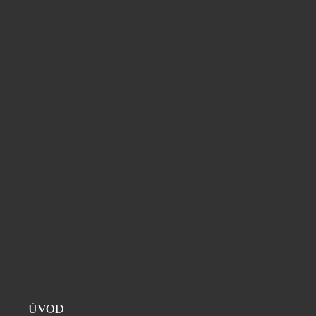
srdci alpské přírody.
SOUVISEJÍCÍ ČLÁNKY
MADONNA DI CAMPIGLIO STÁLE VÍCE VSÁZÍ
ÚVOD
NA PRÉMIOVÉ APARTMÁNY