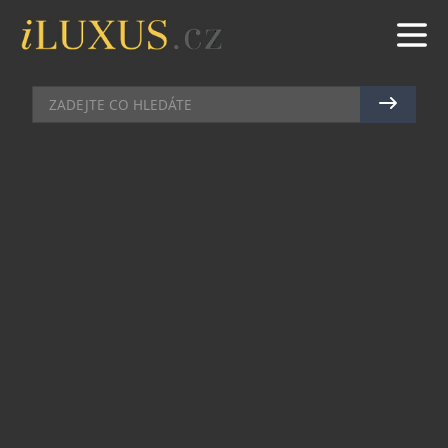
HORY
|
28.6.2024
|
MAREK ZELENÝ
POSTHOTEL ACHENKIRCH:
FAMÓZNÍ ÚTOČIŠTĚ V SRDCI
TYROLSKA
Posthotel Achenkirch, zasazený do malebné
přírodní rezervace Karwendel nedaleko
okouzlujícího jezera Achensee, je již přes sto let
synonymem špičkové lázeňské péče
kombinované s pestrou nabídkou volnočasových
aktivit.