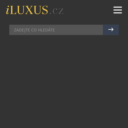
HOTELY
|
2.7.2024
|
MAREK ZELENÝ
SHA WELLNESS CLINIC
ODHALUJE ZDRAVÉ RECEPTY NA
LÉTO Z PROGRESIVNÍ
KUCHAŘKY
SHA Wellness Clinic, proslulá svým holistickým
přístupem k wellness, přináší základy svých
uznávaných výživových programů do domácností
nadšenců pro zdraví prostřednictvím své
nejnovější kuchařky The Power of Healthy Food. S
začátkem léta odhaluje vyhlášená klinika ze své
kuchařky tři osvěžující a zdravé recepty, které jsou