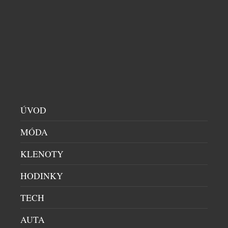
značkou – byla symbolem odvahy experimentovat a
hledat technická řešení, která předběhla […]
ÚVOD
MÓDA
KLENOTY
HODINKY
TECH
AUTA