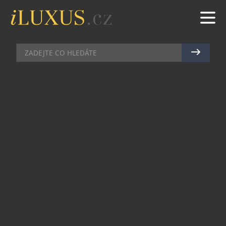
HODINKY
|
2.7.2024
|
JAN PEŠEK
HODINÁŘSKÁ IKONA IWC
ZAŠTÍTILA FILM O F1
Manufaktura IWC Schaffhausen dnes oznámila
své partnerství s vysoce očekávaným filmem o
závodech Formule 1 od Apple Original Films,
který režíruje Joseph Kosinski. Produkci zajišťují
Jerry Bruckheimer Films, Plan B Entertainment a
Dawn Apollo Films, produkční společnost
sedminásobného mistra světa Formule 1 Lewise
Hamiltona.