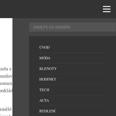
ÚVOD
MÓDA
polu s
KLENOTY
Cloudová
HODINKY
 komunikace
TECH
 pokládá pevné
AUTA
 umělé
BYDLENÍ