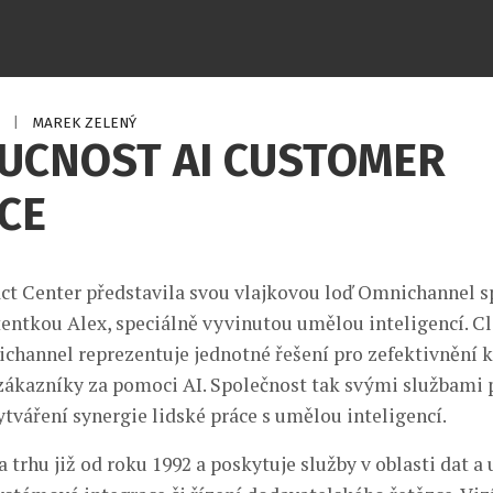
4
|
MAREK ZELENÝ
UCNOST AI CUSTOMER
CE
ct Center představila svou vlajkovou loď Omnichannel s
stentkou Alex, speciálně vyvinutou umělou inteligencí. 
channel reprezentuje jednotné řešení pro zefektivnění
h zákazníky za pomoci AI. Společnost tak svými službami
ytváření synergie lidské práce s umělou inteligencí.
 trhu již od roku 1992 a poskytuje služby v oblasti dat a