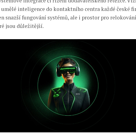
ystémové integrace či řízení dodavatelského řetězce. Viz
í umělé inteligence do kontaktního centra každé české fi
jen snazší fungování systémů, ale i prostor pro reloková
ré jsou důležitější.