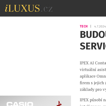
TECH
|
4.7.202
BUDO
SERVI
IPEX AI Conta
virtuální asi
aplikace Omni
firem s jejic
základy pro v
IPEX působí na