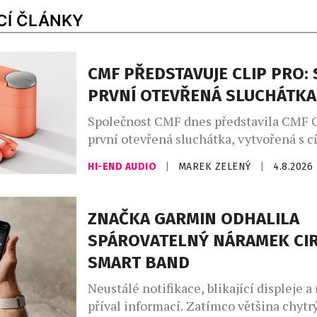
CÍ ČLÁNKY
CMF PŘEDSTAVUJE CLIP PRO: 
PRVNÍ OTEVŘENÁ SLUCHÁTKA
Společnost CMF dnes představila CMF C
první otevřená sluchátka, vytvořená s c
nabídnout zážitek z poslechu, který půs
HI-END AUDIO
|
MAREK ZELENÝ
|
4.8.2026
přirozeně, jako zní. CMF Clip Pro jsou 
lidi v pohybu, kteří žijí rušným městsk
absolvují dlouhé pracovní dny a vedou a
ZNAČKA GARMIN ODHALILA
styl. Spojují ergonomický otevřený desi
SPÁROVATELNÝ NÁRAMEK CI
pohlcujícím zvukem, […]
SMART BAND
Neustálé notifikace, blikající displeje a
příval informací. Zatímco většina chytr