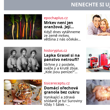
NENECHTE SI U
epochaplus.cz
Mrkev není jen
oranžová. Její
neuvěřitelný
Když dnes vytáhneme
příběh začíná
ze země mrkev,
fialovou barvou
většina z nás očekává
sytě oranžový kořen.
Jenže po většinu své
historie je mrkev
historyplus.cz
všechno možné, jen
Lapka Grasel si na
ne oranžová. Je
panstvo netroufl?
fialová, žlutá, bílá,
Strhne ji z postele,
někdy dokonce téměř
sváže ji a krutě zbije.
černá. Až díky stovkám
„Kde jsou peníze?“
let pečlivého šlechtění
naléhá Grasel na
se z ní stává zelenina,
starou švadlenku.
bez které si českou
Když mu to neprozradí
tisicereceptu.cz
zahradu ani
– ostatně ani nemůže,
nedokážeme
Domácí ořechová
protože žádné nemá,
představit. Její příběh
granola bez cukru
spokojí se lupič s
je
Vynikající a zdravá
několika měďáky a
snídaně je tu! Suroviny
štůčky látky. Zraněná
Vždy 1 šálek –
žena pár dní nato
neloupaných mandlí
umírá. Je to muž