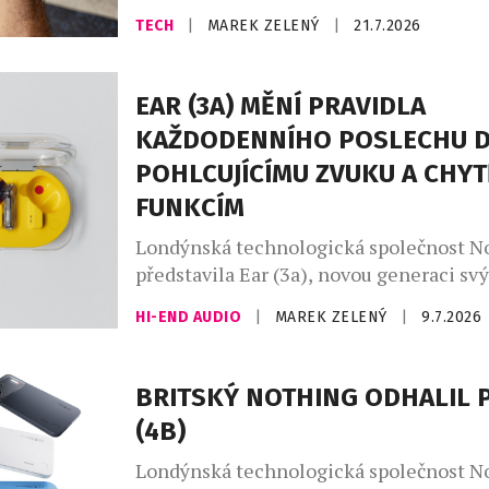
se snaží upoutat naši pozornost, Garmin
TECH
|
MAREK ZELENÝ
|
21.7.2026
opačnou filozofií. Nový CIRQA Smart Ba
tak, aby o sobě během dne téměř nedáva
Nenarušuje soustředění při sportu ani 
EAR (3A) MĚNÍ PRAVIDLA
přesto nepřetržitě sleduje zdravotní sta
KAŽDODENNÍHO POSLECHU D
i fyzickou kondici. Všechna data se […]
POHLCUJÍCÍMU ZVUKU A CHYT
FUNKCÍM
Londýnská technologická společnost N
představila Ear (3a), novou generaci sv
nejprodávanějších sluchátek z řady (a). E
HI-END AUDIO
|
MAREK ZELENÝ
|
9.7.2026
do hravé produktové řady (a) značky Not
generaci, která vnímá technologie jako
vlastní osobnosti. Novinka, inspirovaná
BRITSKÝ NOTHING ODHALIL
hudby a sebevyjádřením, přichází s odv
(4B)
paletou barev – vedle černé, bílé a osvě
Londýnská technologická společnost N