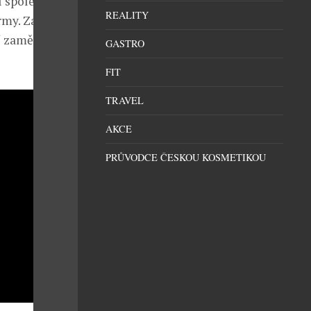
í společnosti
REALITY
rmy. Zapojení
ní zaměstnanců
GASTRO
FIT
TRAVEL
AKCE
PRŮVODCE ČESKOU KOSMETIKOU