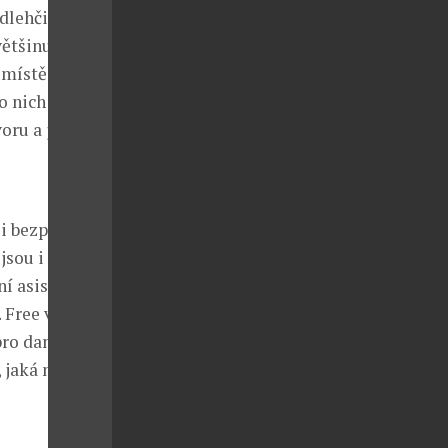
dlehčit tak
většinu CRM a
místě. Ať už
o nich vědět,
oru a jeho
i bezplatně
jsou i
ní asistenti
 Free verze
pro daného
 jaká nejlépe