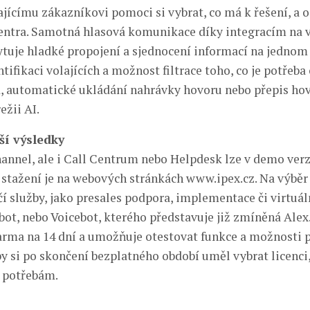
ajícímu zákazníkovi pomoci si vybrat, co má k řešení, a o
centra. Samotná hlasová komunikace díky integracím na 
tuje hladké propojení a sjednocení informací na jednom 
ntifikaci volajících a možnost filtrace toho, co je potřeba 
, automatické ukládání nahrávky hovoru nebo přepis hov
ežii AI.
ší výsledky
nnel, ale i Call Centrum nebo Helpdesk lze v demo verz
 stažení je na webových stránkách www.ipex.cz. Na výběr 
čí služby, jako presales podpora, implementace či virtuál
bot, nebo Voicebot, kterého představuje již zmíněná Alex.
darma na 14 dní a umožňuje otestovat funkce a možnosti 
by si po skončení bezplatného období uměl vybrat licenci,
 potřebám.