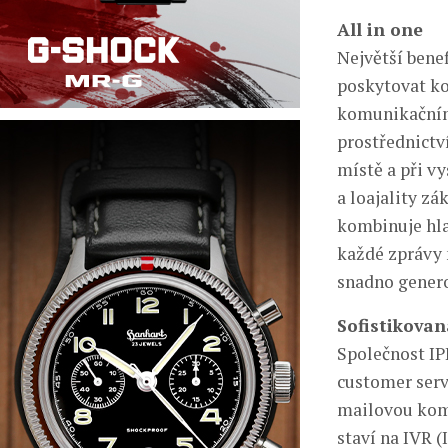
All in one
Největší bene
poskytovat ko
komunikačním
prostřednictví
místě a při vy
a loajality zá
kombinuje hla
každé zprávy 
snadno genero
Sofistikovan
Společnost IP
customer serv
mailovou komu
staví na IVR 