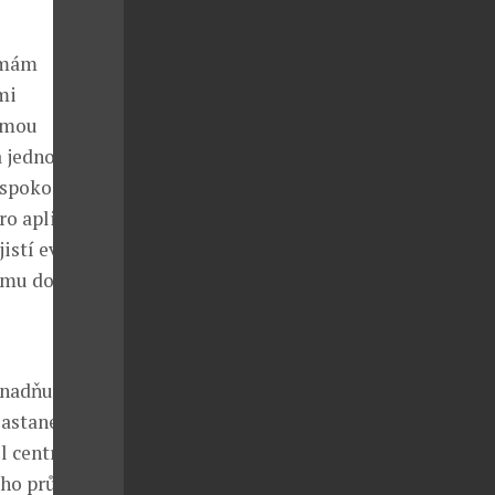
irmám
mi
rmou
na jednom
 spokojenosti
dro aplikace
istí evidenci
tomu dokáže
nadňující
astane e-
ll centrum
ého průvodce,