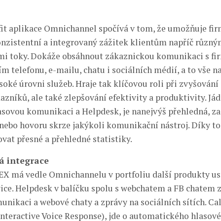
fit aplikace Omnichannel spočívá v tom, že umožňuje f
nzistentní a integrovaný zážitek klientům napříč různý
i toky. Dokáže obsáhnout zákaznickou komunikaci s fi
m telefonu, e-mailu, chatu i sociálních médií, a to vše 
soké úrovni služeb. Hraje tak klíčovou roli při zvyšování
kazníků, ale také zlepšování efektivity a produktivity. Já
sovou komunikaci a Helpdesk, je nanejvýš přehledná, zaj
nebo hovoru skrze jakýkoli komunikační nástroj. Díky 
vat přesné a přehledné statistiky.
á integrace
EX má vedle Omnichannelu v portfoliu další produkty us
ice. Helpdesk v balíčku spolu s webchatem a FB chatem z
nikaci a webové chaty a zprávy na sociálních sítích. Ca
(Interactive Voice Response), jde o automatického hlasov