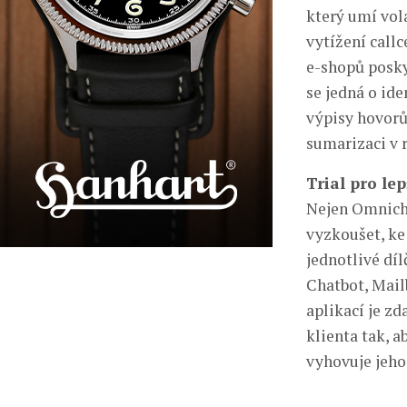
který umí vol
vytížení call
e-shopů posky
se jedná o ide
výpisy hovorů
sumarizaci v r
Trial pro lep
Nejen Omnicha
vyzkoušet, ke
jednotlivé díl
Chatbot, Mail
aplikací je z
klienta tak, a
vyhovuje jeho