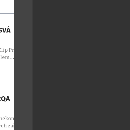
SVÁ
lip Pro – svá
ílem
obí stejně
navržena pro
ým životem,
ktivní životní
gn s
RQA
 nekončící
ých zařízení