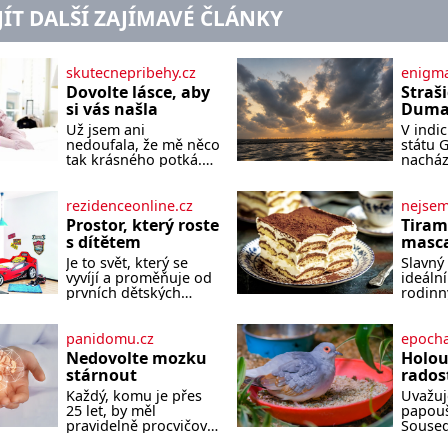
JÍT DALŠÍ ZAJÍMAVÉ ČLÁNKY
skutecnepribehy.cz
enigma
Dovolte lásce, aby
Straš
si vás našla
Dumas
písek
Už jsem ani
V indi
ze kt
nedoufala, že mě něco
státu 
zlo?
tak krásného potká.
nacház
Až v pětapadesáti jsem
které 
zažila lásku na první
temnou
pohled. Poprvé jsem
tomu p
rezidenceonline.cz
nejse
se vdávala, když mi
písek t
Prostor, který roste
Tiram
bylo dvacet. Oba jsme
má plá
s dítětem
masca
byli mladí a byl to tak
netypi
kávo
Je to svět, který se
Slavný 
říkajíc sňatek z
Nakoli
vyvíjí a proměňuje od
ideální
rozumu. Rodiče nás
prvních dětských
rodinn
dali dohromady, Toník
krůčků až po
slavnos
byl dobře zaopatřený
dospívání. Správně
jeho př
mladý muž. Manželství
navržený pokoj
jednod
panidomu.cz
epocha
nám oběma moc
podporuje bezpečí,
může z
nesvědčilo, brzy jsme
Nedovolte mozku
Holou
kreativitu, soustředění
Ingred
zjistili, že
stárnout
rados
i odpočinek a reaguje
osoby: 250 
Každý, komu je přes
Uvažuj
na každou etapu
mascarpon
25 let, by měl
papouš
života a specifické
80 g cukru
pravidelně procvičovat
Souse
potřeby dítěte. Pro
cukrář
mozkové závity. V
vadit j
nejmenší je klíčová
250 ml 