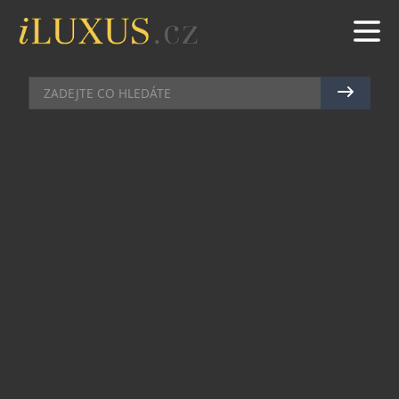
GASTRO
|
4.7.2024
|
MAREK ZELENÝ
TROPICKÁ MARACUJA: VĚNEČKY
JANEČEK PŘEDSTAVUJÍ LETNÍ
LIMITOVANOU PŘÍCHUŤ
Cukrářský boutique Věnečky Janeček zůstává
věrný svému zaměření na jeden konkrétní dezert,
kterým je – jak název podniku napovídá –
věneček. Ten zde vyrábí v mini verzi a aktuálně
sedmi různých příchutích, a to sladkých i slaných.
Stálou nabídku nyní rozšířila letní limitovaná
edice, kterou se pro letošní rok stala maracuja. Na
podzim ji pak vystřídá griliáš, který si zákazníci