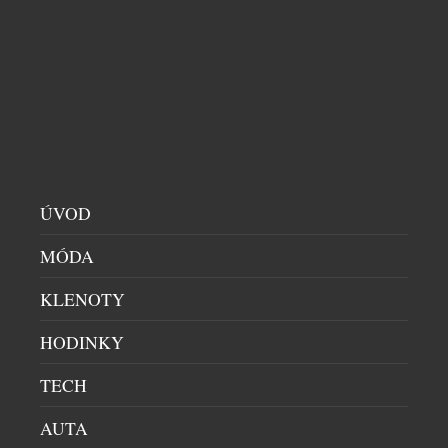
s evropským vinařstvím? Nejen degustační večeře,
ale série výjimečných večerů, které zvou hosty na
cestu napříč kontinenty, chutěmi i vinařskými
regiony. Café Buddha Group ve spolupráci s
WINEFRIENDS připravila na podzim 2026 sérii tří
tematických degustačních večerů. Dva z nich se
uskuteční v restauraci PRU58, jeden v […]
ÚVOD
MÓDA
KLENOTY
HODINKY
TECH
EXTRA DRY NENÍ NEJSUŠŠÍ. 6 TIPŮ, JAK SI
PROSECCO VYCHUTNAT NAPLNO
AUTA