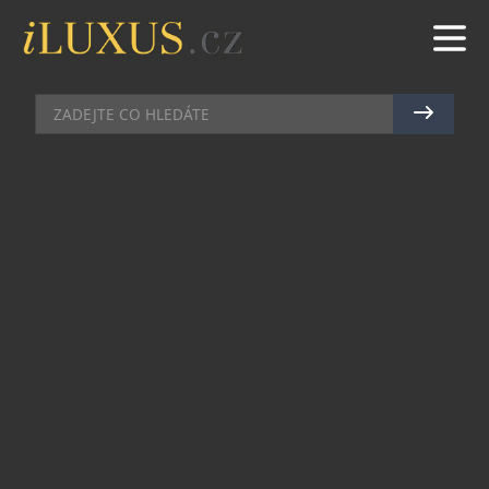
KOMERČNÍ SDĚLENÍ
|
20.7.2024
|
MARTIN MACOUREK
CO JE TO TANEC HIGH HEELS.
JAK VYBRAT OBUV?