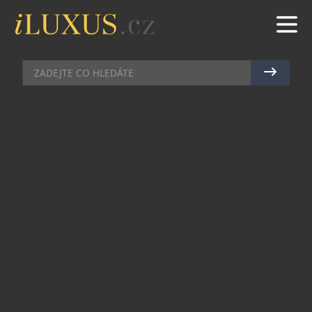
GASTRO
|
13.8.2024
|
MAREK ZELENÝ
UŽIJTE SI SLUNEČNÉ DNY S
NOVINKOU RIO MARE
Značka Rio Mare pro všechny milovníky
tuňákových salátů přináší na trh novinku:
Insalatissime Spring – svěží a chuťově bohatý,
plný vybrané sezónní zeleniny v kombinaci s
bílou rýží, nadchne vás od prvního sousta.
Limitovaná edice Rio Mare Insalatissime Spring
je novinka stvořená pro labužníky. Tento salát
můžete vychutnat přímo z plechovky, nebo jej
můžete servírovat ve stylu špičkových restaurací