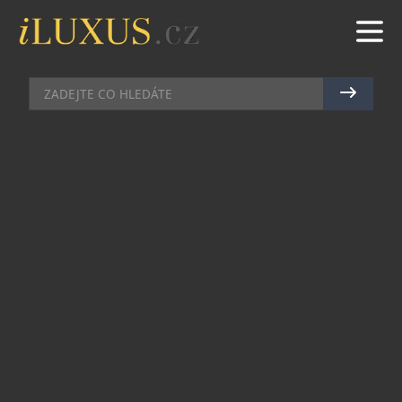
AUTA
|
29.8.2024
|
MAREK ZELENÝ
LEXUS JE OPĚT OFICIÁLNÍM
VOZEM FILMOVÉHO FESTIVALU V
BENÁTKÁCH
Lexus je už poosmé v řadě oficiálním vozem
Mezinárodního filmového festivalu v Benátkách.
Stejně jako v předchozích letech budou elektrické
vozy Lexus sloužit k dopravě herců, režisérů a VIP
hostů a funkcionářů na festivalové akce.