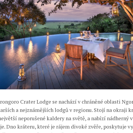
ngoro Crater Lodge se nachází v chráněné oblasti Ngor
arších a nejznámějších lodgů v regionu. Stojí na okraji k
ejvětší neporušené kaldery na světě, a nabízí nádherný 
e. Dno kráteru, které je rájem divoké zvěře, poskytuje 