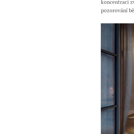
koncentraci zv
pozorování b