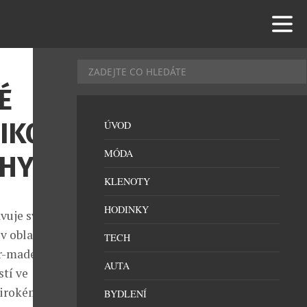
É
RIKOU
ÚVOD
MÓDA
UHY
KLENOTY
HODINKY
vuje své
v oblasti
TECH
r-made safari
AUTA
stí ve
 širokému
BYDLENÍ