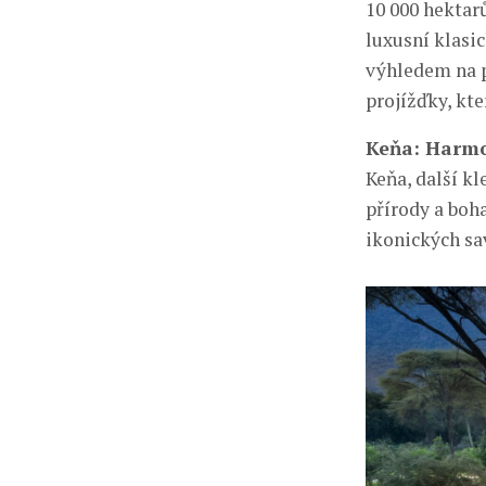
10 000 hektar
luxusní klasi
výhledem na p
projížďky, kt
Keňa: Harmon
Keňa, další k
přírody a boh
ikonických sa