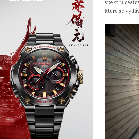
spektru cesto
které se vydá