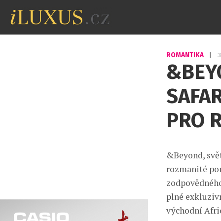
ROMANTIKA
|
3
&BEY
SAFAR
PRO 
&Beyond, svět
rozmanité port
zodpovědného 
plné exkluziv
východní Afri