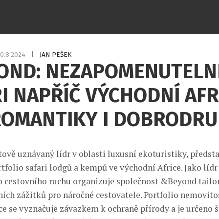
0.8.2024
|
JAN PEŠEK
OND: NEZAPOMENUTELN
I NAPŘÍČ VÝCHODNÍ AF
ROMANTIKY I DOBRODR
ově uznávaný lídr v oblasti luxusní ekoturistiky, předsta
folio safari lodgů a kempů ve východní Africe. Jako lídr 
cestovního ruchu organizuje společnost &Beyond tailo
ních zážitků pro náročné cestovatele. Portfolio nemovito
ce se vyznačuje závazkem k ochraně přírody a je určeno