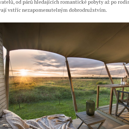
vatelů, od párů hledajících romantické pobyty až po rodin
vají vstříc nezapomenutelným dobrodružstvím.