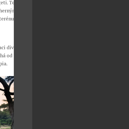
eti. Tento
dherným
terénu a noční
aci divoké
ahá od
pia.