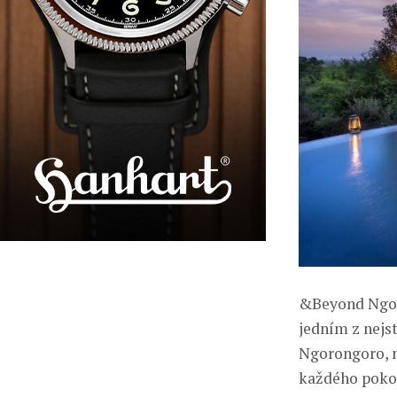
&Beyond Ngoro
jedním z nejst
Ngorongoro, n
každého pokoj