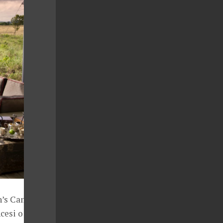
n’s Camp,
cesi o rozloze