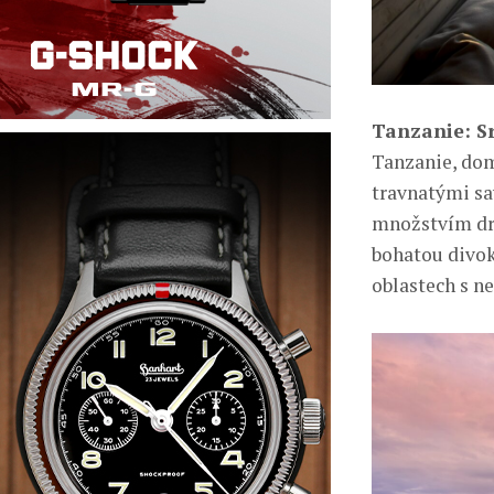
Tanzanie: Sr
Tanzanie, domo
travnatými s
množstvím dru
bohatou divok
oblastech s n