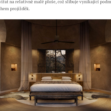
ířat na relativně malé ploše, což slibuje vynikající pod
ěhem projížděk.