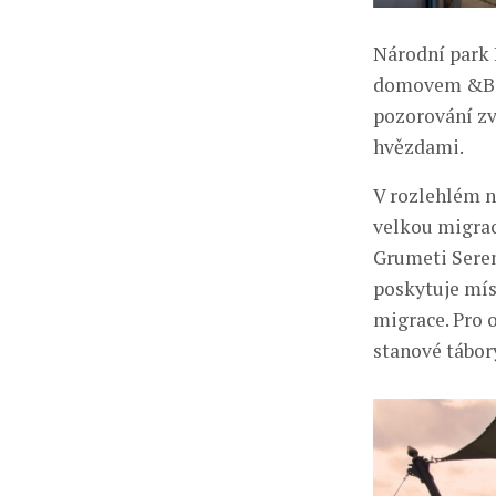
Národní park 
domovem &Beyo
pozorování zv
hvězdami.
V rozlehlém n
velkou migra
Grumeti Seren
poskytuje mís
migrace. Pro 
stanové tábory