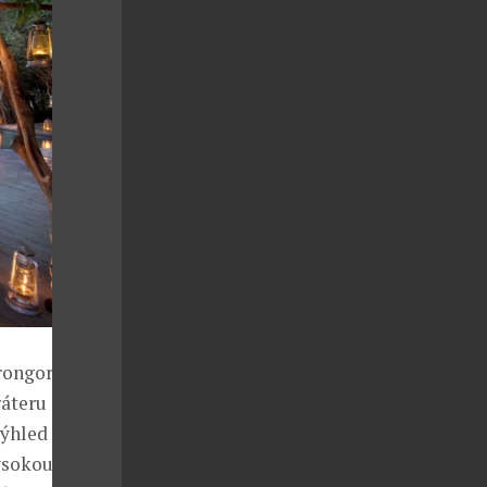
ongoro a je
ráteru
výhled z
vysokou