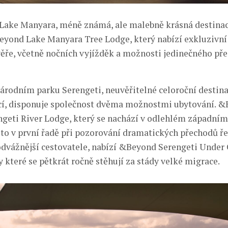
Lake Manyara, méně známá, ale malebně krásná destinace
nd Lake Manyara Tree Lodge, který nabízí exkluzivní 
ěře, včetně nočních vyjížděk a možnosti jedinečného př
árodním parku Serengeti, neuvěřitelné celoroční destina
cí, disponuje společnost dvěma možnostmi ubytování. 
geti River Lodge, který se nachází v odlehlém západním
to v první řadě při pozorování dramatických přechodů 
odvážnější cestovatele, nabízí &Beyond Serengeti Under
 které se pětkrát ročně stěhují za stády velké migrace.