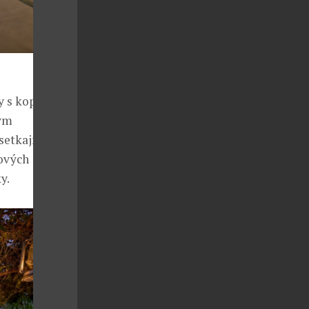
y s kopci a
kým
etkají s
čových
y.