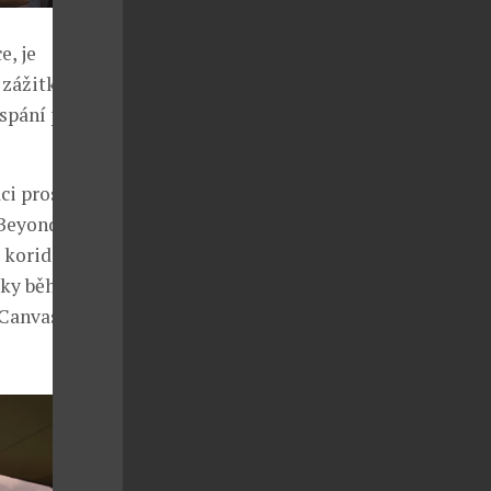
, je
zážitky z
espání pod
ci proslulé
&Beyond
 koridoru,
řeky během
 Canvas dva