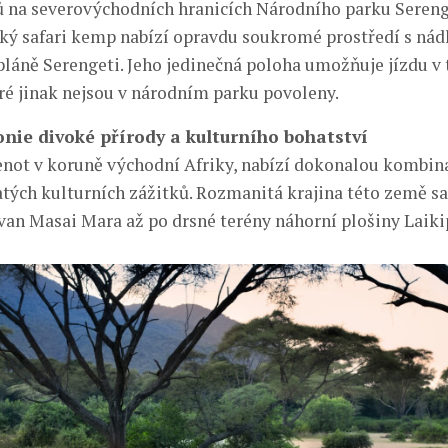
ů na severovýchodních hranicích Národního parku Sereng
cký safari kemp nabízí opravdu soukromé prostředí s ná
láně Serengeti. Jeho jedinečná poloha umožňuje jízdu v 
eré jinak nejsou v národním parku povoleny.
ie divoké přírody a kulturního bohatství
lenot v koruně východní Afriky, nabízí dokonalou kombin
atých kulturních zážitků. Rozmanitá krajina této země s
van Masai Mara až po drsné terény náhorní plošiny Laiki