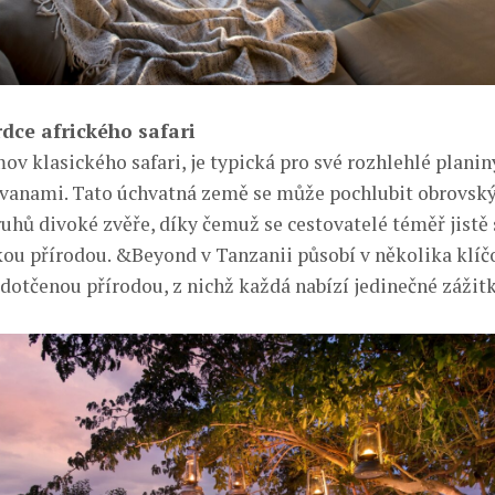
dce afrického safari
v klasického safari, je typická pro své rozhlehlé planin
avanami. Tato úchvatná země se může pochlubit obrovs
hů divoké zvěře, díky čemuž se cestovatelé téměř jistě s
ou přírodou. &Beyond v Tanzanii působí v několika klí
edotčenou přírodou, z nichž každá nabízí jedinečné zážitk