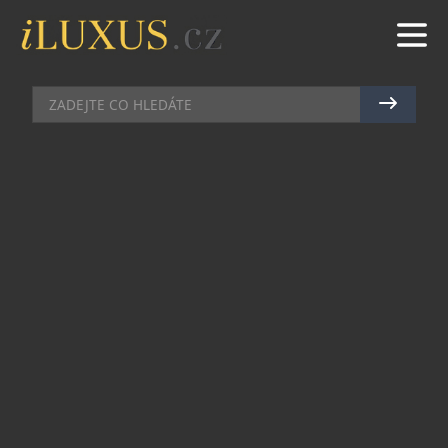
KLENOTY
|
3.9.2024
|
MAREK ZELENÝ
LEGENDÁRNÍ NÁRAMEK BONE
CUFF SE PŘEDSTAVUJE V NOVÉ
KAMPANI
Tiffany & Co. dnes v rámci kampaně With love,
Since 1837 představuje nepřehlédnutelný
náramek Bone Cuff, který navrhla legendární
návrhářka Elsa Peretti Speciální edice je oslavou
padesátého výročí zahájení spolupráce mezi
Elsou Peretti a společností Tiffany & Co. v září
roku 1974.