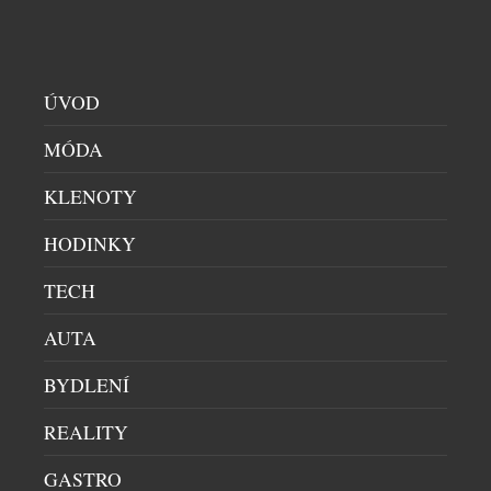
ÚVOD
MÓDA
KLENOTY
HODINKY
TECH
AUTA
TIFFANY & CO. ROZŠIŘUJE IKONICKOU
BYDLENÍ
KOLEKCI ELSA PERETTI BONE CUFF O NOVÉ
DIAMANTOVÉ VARIANTY
REALITY
KLENOTY
|
31.7.2026
GASTRO
Existují šperky, které nepodléhají trendům, prostě