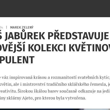
024
|
MAREK ZELENÝ
 JABŮREK PŘEDSTAVUJE
VĚJŠÍ KOLEKCI KVĚTIN
OPULENT
e váz inspirovaná krásou a rozmanitostí svatebních kytic,
větin, ale i mistrovství tradičního sklářského řemesla, j
kreativitu. Širokou škálou barev současně odkazuje na jed
iny sklárny Ajeto, pro kterou byla vytvořena.