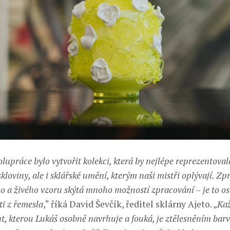
lupráce bylo vytvořit kolekci, která by nejlépe reprezentoval
kloviny, ale i sklářské umění, kterým naši mistři oplývají. Z
 a živého vzoru skýtá mnoho možností zpracování – je to os
ti z řemesla
,“ říká David Ševčík, ředitel sklárny Ajeto. „
Kaž
t, kterou Lukáš osobně navrhuje a fouká, je ztělesněním barvy