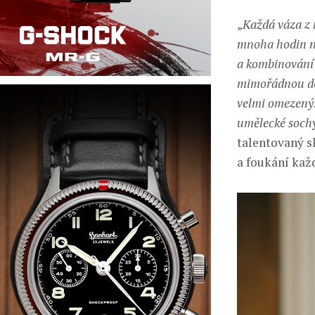
„
Každá váza z 
mnoha hodin na
a kombinování b
mimořádnou dove
velmi omezený.
umělecké sochy
talentovaný s
a foukání kaž