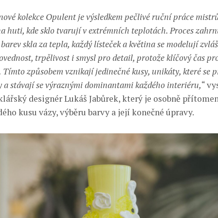
nové kolekce Opulent je výsledkem pečlivé ruční práce mistrů
 huti, kde sklo tvarují v extrémních teplotách. Proces zahr
arev skla za tepla, každý lísteček a květina se modelují zvláš
dnost, trpělivost i smysl pro detail, protože klíčový čas pr
 Tímto způsobem vznikají jedinečné kusy, unikáty, které se 
 a stávají se výraznými dominantami každého interiéru,
“ vy
klářský designér Lukáš Jabůrek, který je osobně přítome
dého kusu vázy, výběru barvy a její konečné úpravy.