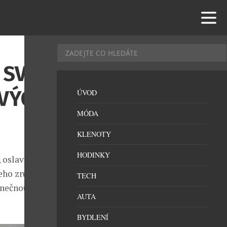
 SVOU
OVÝCH
ÚVOD
MÓDA
KLENOTY
HODINKY
 oslavuje
eho zručnost,
TECH
inečnou paletu
AUTA
BYDLENÍ