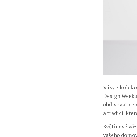
Vázy z kolekc
Design Weeku 5
obdivovat nej
a tradici, kte
Květinové váz
vašeho domova