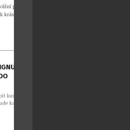
vášní pro
k krásy a
IGNU?
DO
pit kus
bude každý
ing Point
ačky
ch