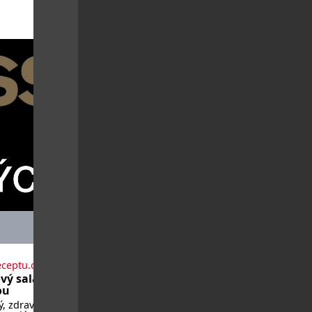
eceptu.cz
vý salát se
ou
ý, zdravý, a když