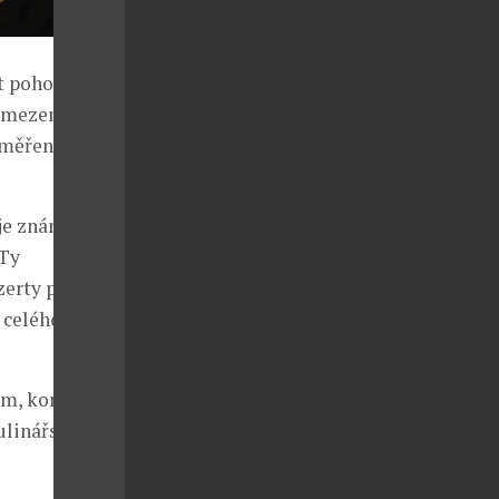
jit pohodovou
eomezenou
aměřený na
 je známý pro
 Ty
zerty plné
 celého
ům, konkrétně
ulinářský