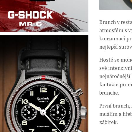
Brunch v resta
atmosféru s 
konzumací pro
nejlepší suro
Hosté se moho
své intenzivn
nejnáročnější
fantazie prom
brunche.
První brunch,
mušlím a hřeb
zážitek.