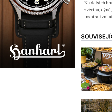
Na dalších bru
zvěřina, dýně,
inspirativní a
SOUVISEJÍ