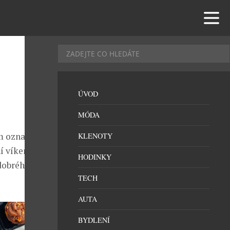
ÚVOD
MÓDA
ím oznamuje
KLENOTY
í víkend v
HODINKY
dobrého jídla a
TECH
AUTA
BYDLENÍ