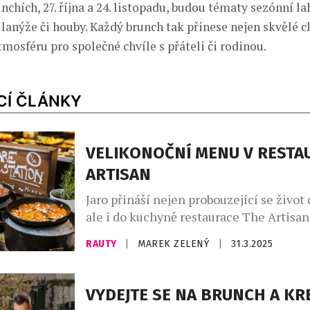
nchích, 27. října a 24. listopadu, budou tématy sezónní l
 lanýže či houby. Každý brunch tak přinese nejen skvělé ch
tmosféru pro společné chvíle s přáteli či rodinou.
CÍ ČLÁNKY
VELIKONOČNÍ MENU V RESTA
ARTISAN
Jaro přináší nejen probouzející se život 
ale i do kuchyně restaurace The Artisa
hotelu Marriott. Pro letošní Velikonoce 
RAUTY
|
MAREK ZELENÝ
|
31.3.2025
šéfkuchař David Rejhon speciální menu
spojuje tradici s moderní gastronomií. H
mohou vychutnat pečlivě sestavené me
VYDEJTE SE NA BRUNCH A KR
snoubí nejlepší sezónní suroviny, lokál