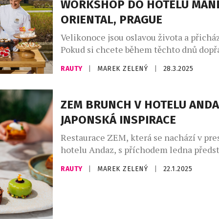
WORKSHOP DO HOTELU MAN
inovativní techniky a autentičnost. Vš
ORIENTAL, PRAGUE
suroviny, […]
Velikonoce jsou oslavou života a přicház
Pokud si chcete během těchto dnů dopř
opravdu výjimečného, navštivte s rodino
RAUTY
|
MAREK ZELENÝ
|
28.3.2025
hotel Mandarin Oriental, Prague. Ten si
připravil nejen velikonoční brunch, ale
workshop zaměřený na zdobení kraslic,
ZEM BRUNCH V HOTELU ANDA
zkušená malérečka. Oblíbený velikonoč
JAPONSKÁ INSPIRACE
formou bufetu proběhne na Velikonoční 
[…]
Restaurace ZEM, která se nachází v pre
hotelu Andaz, s příchodem ledna předs
brunch, který bude každou poslední ned
RAUTY
|
MAREK ZELENÝ
|
22.1.2025
od 12:00 do 15:00 hodin. Každý brunch 
unikátní téma, přičemž prvním z nich b
japonskou kuchyní. Tento jedinečný záž
ideální příležitostí pro milovníky skvělé