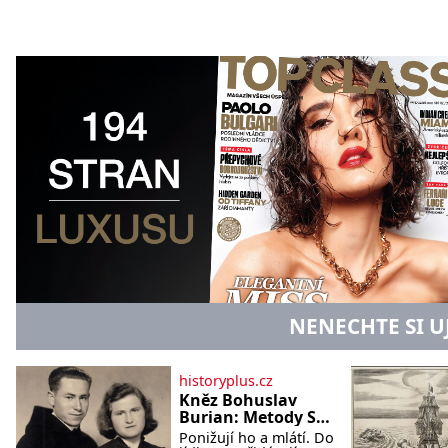
NENECHTE SI U
historyplus.cz
Kněz Bohuslav
Burian: Metody StB
byly horší než
Ponižují ho a mlátí. Do