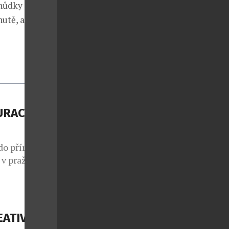
ahůdky jako
utě, ale i
URACI THE
do přírody,
n v pražském
připravil
, které
osté si
nu, kde se
EATIVNÍ
ní produkty,