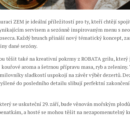
uraci ZEM je ideální příležitostí pro ty, kteří chtějí spo
vynikajícím servisem a sezónně inspirovaným menu s n
secca. Každý brunch přináší nový tématický koncept, z
viny dané sezóny.
u těšit také na kreativní pokrmy z ROBATA grilu, který
í kouřové aroma a šetrnou přípravu masa, ryb a zeleniny.
 milovníky sladkostí uspokojí na závěr výběr dezertů. De
yšlené do posledního detailu slibují perfektní zakončení
 který se uskuteční 29. září, bude věnován mořským plod
enatkám, a hosté se mohou těšit na nezapomenutelný k