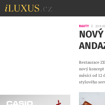
RAUTY
|
23.9.
NOVÝ
ANDA
Restaurace ZE
nový koncept 
měsíci od 12 d
stylového serv