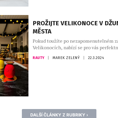
kvalitního servisu a stylového prostředí
PROŽIJTE VELIKONOCE V DŽU
MĚSTA
Pokud toužíte po nezapomenutelném zá
Velikonocích, nabízí se pro vás perfektn
Přijďte se připojit na speciální Velikon
RAUTY
|
MAREK ZELENÝ
|
22.3.2024
Brunch, který se bude konat od 29. březn
dubna v Zimní zahradě restaurace The
na adrese Opletalova 21 v Praze 1, konk
prostorách hotelu Falkensteiner Hotel 
časech od […]
DALŠÍ ČLÁNKY Z RUBRIKY ›