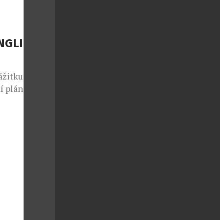
, […]
NGLI
žitku o
í plán.
oční Jungle
a do 1.
 Monkey Baru
rétně v
Prague. V