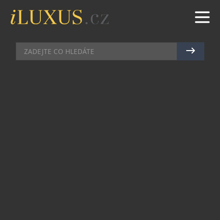
MOŘE
|
24.9.2024
|
JAN PEŠEK
WALDORF ASTORIA SEYCHELLES
PLATTE ISLAND PŘEDSTAVUJE
INOVATIVNÍ WELLNESS
PROGRAMY S HOLISTICKÝM
PŘÍSTUPEM
Resort Waldorf Astoria Seychelles Platte Island
přichází s novými wellness programy, které
propojují tradiční léčebné metody s moderními
technologiemi a nabízejí hostům
personalizované zážitky pro celkovou pohodu.