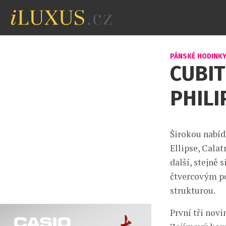
PÁNSKÉ HODINK
CUBIT
PHILI
Širokou nabíd
Ellipse, Cala
další, stejně 
čtvercovým po
strukturou.
První tři nov