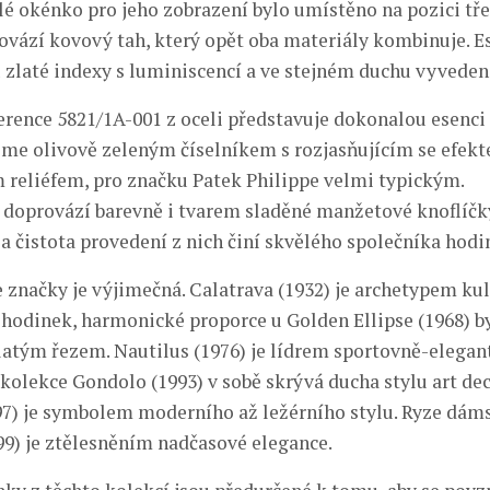
lé okénko pro jeho zobrazení bylo umístěno na pozici tře
vází kovový tah, který opět oba materiály kombinuje. E
 zlaté indexy s luminiscencí a ve stejném duchu vyveden
ference 5821/1A-001 z oceli představuje dokonalou esenci
jme olivově zeleným číselníkem s rozjasňujícím se efek
 reliéfem, pro značku Patek Philippe velmi typickým.
 doprovází barevně i tvarem sladěné manžetové knoflíčk
a čistota provedení z nich činí skvělého společníka hodi
 značky je výjimečná. Calatrava (1932) je archetypem ku
odinek, harmonické proporce u Golden Ellipse (1968) b
latým řezem. Nautilus (1976) je lídrem sportovně-elega
kolekce Gondolo (1993) v sobě skrývá ducha stylu art dec
7) je symbolem moderního až ležérního stylu. Ryze dáms
9) je ztělesněním nadčasové elegance.