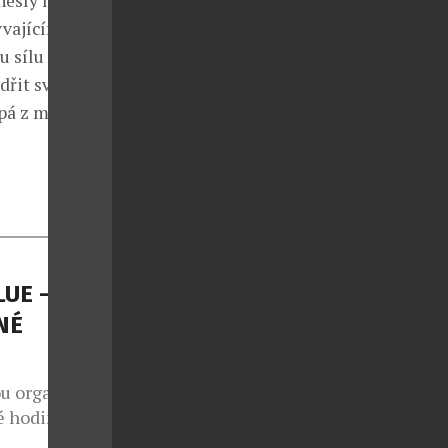
nesly nad
ývajícími léty
u sílu a
dřit svou
rpá z mnoha
LUE –
NÉ
ou organizací
 hodinky, za
ápěči, kteří