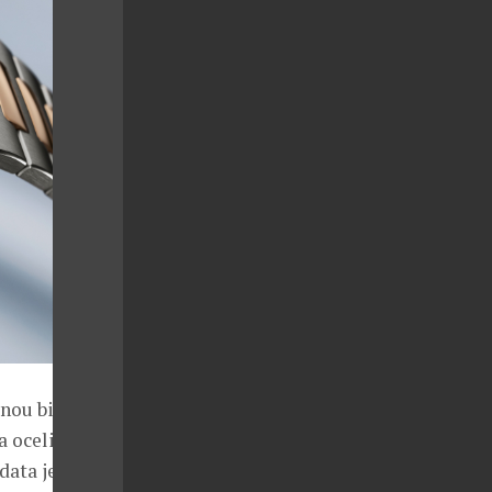
vnou bicolour
 oceli,
data je