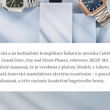
ická a na hodinářské komplikace bohatá je novinka Cubi
 Grand Date, Day and Moon Phases, reference 5822P-001.
čení znamená, že je vyrobena z platiny. Modely z tohot
lulá ženevská manufaktura skrytým označením – v pouzdř
diamant, u této varianty konkrétně bagetového brusu.