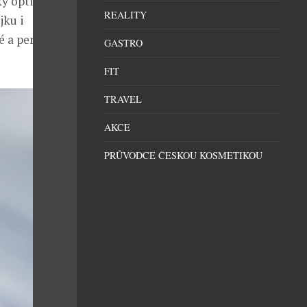
ky opticky
REALITY
jku i
é a perfektně
GASTRO
FIT
TRAVEL
AKCE
PRŮVODCE ČESKOU KOSMETIKOU