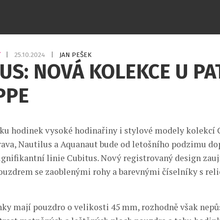
Y
|
25.10.2024
|
JAN PEŠEK
US: NOVÁ KOLEKCE U PA
PPE
ku hodinek vysoké hodinařiny i stylové modely kolekcí
trava, Nautilus a Aquanaut bude od letošního podzimu d
signifikantní linie Cubitus. Nový registrovaný design zau
uzdrem se zaoblenými rohy a barevnými číselníky s reli
inky mají pouzdro o velikosti 45 mm, rozhodně však nepů