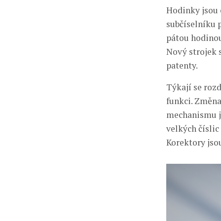
Hodinky jsou
subčíselníku p
pátou hodinou
Nový strojek 
patenty.
Týkají se rozd
funkci. Změna
mechanismu je
velkých čísli
Korektory jso