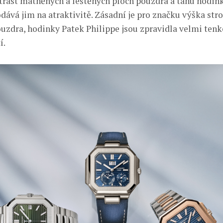
rast matněných a leštěných ploch pouzdra a tahu hodin
ává jim na atraktivitě. Zásadní je pro značku výška stro
zdra, hodinky Patek Philippe jsou zpravidla velmi tenk
í.