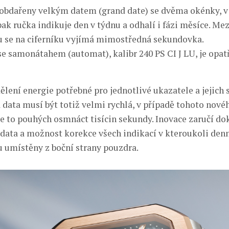
 obdařeny velkým datem (grand date) se dvěma okénky, 
ak ručka indikuje den v týdnu a odhalí i fázi měsíce. Mez
 se na ciferníku vyjímá mimostředná sekundovka.
se samonátahem (automat), kalibr 240 PS CI J LU, je opatř
ělení energie potřebné pro jednotlivé ukazatele a jejich
 data musí být totiž velmi rychlá, v případě tohoto nové
 to pouhých osmnáct tisícin sekundy. Inovace zaručí do
c data a možnost korekce všech indikací v kteroukoli denn
u umístěny z boční strany pouzdra.