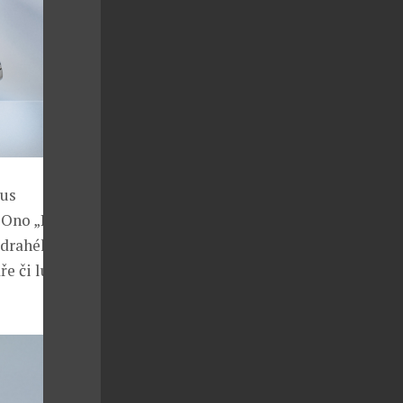
tus
 Ono „P“ v
o drahého kovu
e či lunetě je