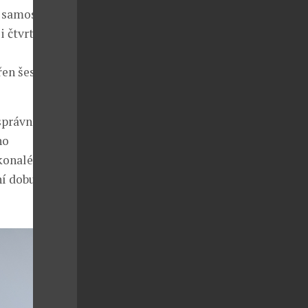
v samostatném
i čtvrtou a
en šesti
 správnou
ho
konalé sladění
í dobu.