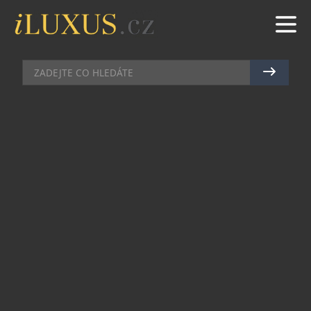
EXOTIKA
|
29.10.2024
|
MAREK ZELENÝ
SLAVNÁ SPHERE BRZY ROZJASNÍ
SPOJENÉ ARABSKÉ EMIRÁTY
Po monumentálním úspěchu v Las Vegas přichází
fenomenální zábavní aréna Sphere také do Abú
Zabí, kde přinese nevídaný vizuální i akustický
zážitek do Spojených arabských emirátů.
Společnost Sphere Entertainment ve spolupráci s
Ministerstvem kultury a cestovního ruchu Abú
Zabí oznámila, že replika ikonické kulovité
budovy Sphere, která stála neuvěřitelných 2,3
miliardy dolarů, se objeví na Blízkém východě.