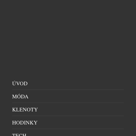
TANZANIE NA MÍRU: SAFARI, ŠIMPANZI I
SOUKROMÝ OSTROV S ANDBEYOND
EXOTIKA
|
14.4.2026
Od kávových plantáží pod Kilimandžárem až po
odlehlé pláže Indického oceánu. andBeyond
představuje cestu Tanzanií, která propojuje divokou
přírodu, autentické zážitky a maximální komfort.
ÚVOD
Společnost, založená v roce 1991, se dlouhodobě
MÓDA
specializuje na tvorbu cest na míru a nabízí
jedinečné itineráře napříč Afrikou, Asií, Jižní
KLENOTY
Amerikou i Antarktidou, doplněné vlastní kolekcí
lodží, kempů a jachet. […]
HODINKY
TECH